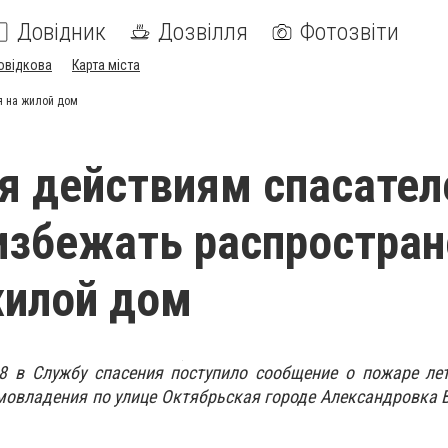
Довідник
Дозвілля
Фотозвіти
овідкова
Карта міста
я на жилой дом
я действиям спасател
избежать распростран
жилой дом
48 в Службу спасения поступило сообщение о пожаре ле
мовладения по улице Октябрьская городе Александровка 