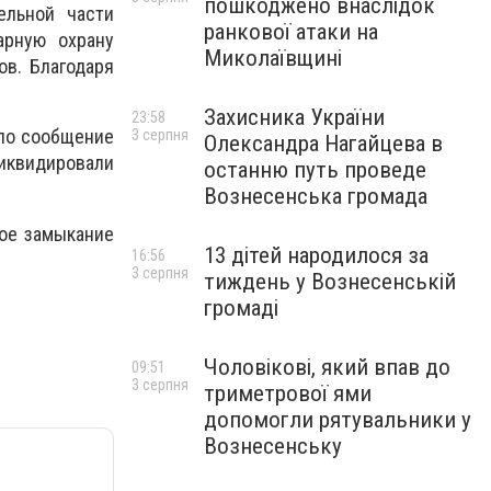
пошкоджено внаслідок
ельной части
ранкової атаки на
арную охрану
Миколаївщині
ов. Благодаря
Захисника України
23:58
ило сообщение
3 серпня
Олександра Нагайцева в
ликвидировали
останню путь проведе
Вознесенська громада
кое замыкание
13 дітей народилося за
16:56
3 серпня
тиждень у Вознесенській
громаді
Чоловікові, який впав до
09:51
3 серпня
триметрової ями
допомогли рятувальники у
Вознесенську