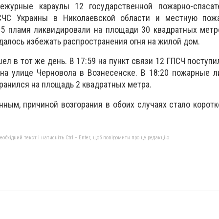
ежурные караулы 12 государственной пожарно-спасат
ГСЧС Украины в Николаевской области и местную пож
35 пламя ликвидировали на площади 30 квадратных метр
далось избежать распространения огня на жилой дом.
ел в тот же день. В 17:59 на пункт связи 12 ГПСЧ поступ
 на улице Черновола в Вознесенске. В 18:20 пожарные 
ранился на площадь 2 квадратных метра.
ным, причиной возгорания в обоих случаях стало корот
бхідний текст і натисніть Ctrl + Enter, щоб повідомити про це редакцію