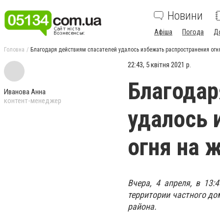
Новини
Афіша
Погода
Д
Головна
Благодаря действиям спасателей удалось избежать распространения огн
22:43, 5 квітня 2021 р.
Благодар
Иванова Анна
контент-менеджер
удалось 
огня на 
Вчера, 4 апреля, в 13:
территории частного до
района.