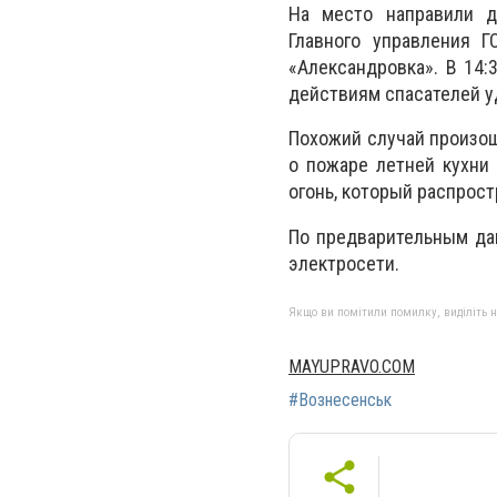
На место направили д
Главного управления 
«Александровка». В 14:
действиям спасателей у
Похожий случай произош
о пожаре летней кухни
огонь, который распрост
По предварительным дан
электросети.
Якщо ви помітили помилку, виділіть нео
MAYUPRAVO.COM
#Вознесенськ