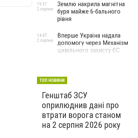
Землю накрила магнітна
19:37
2 серпня
буря майже 6-бального
рівня
Вперше Україна надала
14:47
2 серпня
допомогу через Механізм
цивільного захисту ЄС
ТОП НОВИНИ
Генштаб ЗСУ
оприлюднив дані про
втрати ворога станом
на 2 серпня 2026 року