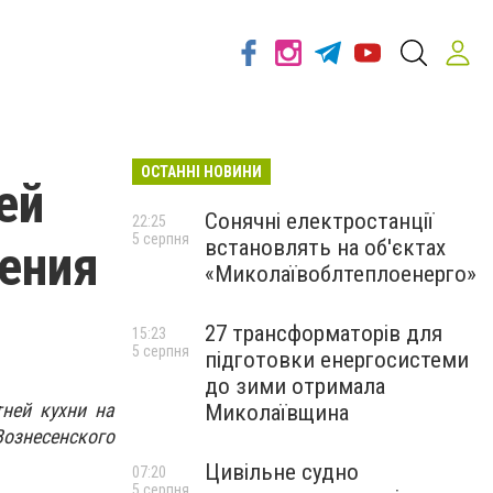
ОСТАННІ НОВИНИ
ей
Сонячні електростанції
22:25
5 серпня
встановлять на об'єктах
ения
«Миколаївоблтеплоенерго»
27 трансформаторів для
15:23
5 серпня
підготовки енергосистеми
до зими отримала
тней кухни на
Миколаївщина
Вознесенского
Цивільне судно
07:20
5 серпня