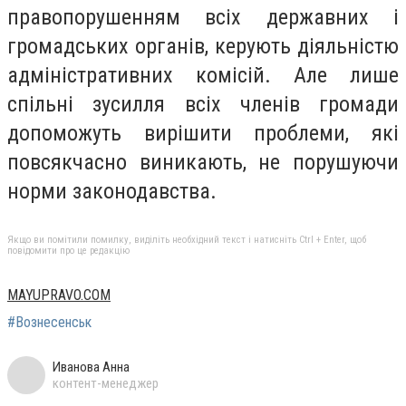
правопорушенням всіх державних і
громадських органів, керують діяльністю
адміністративних комісій. Але лише
спільні зусилля всіх членів громади
допоможуть вирішити проблеми, які
повсякчасно виникають, не порушуючи
норми законодавства.
Якщо ви помітили помилку, виділіть необхідний текст і натисніть Ctrl + Enter, щоб
повідомити про це редакцію
MAYUPRAVO.COM
#Вознесенськ
Иванова Анна
контент-менеджер