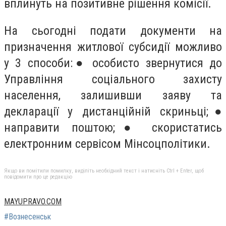
вплинуть на позитивне рішення комісії.
На сьогодні подати документи на
призначення житлової субсидії можливо
у 3 способи:● особисто звернутися до
Управління соціального захисту
населення, залишивши заяву та
декларації у дистанційній скриньці;●
направити поштою;● скористатись
електронним сервісом Мінсоцполітики.
Якщо ви помітили помилку, виділіть необхідний текст і натисніть Ctrl + Enter, щоб
повідомити про це редакцію
MAYUPRAVO.COM
#Вознесенськ