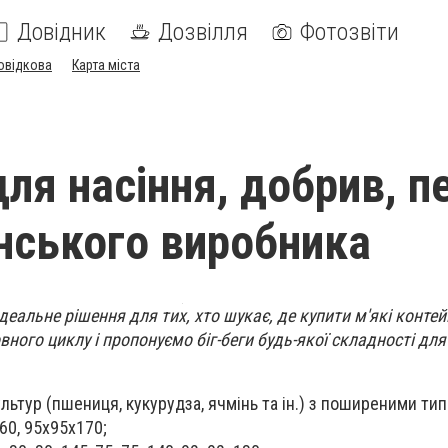
Довідник
Дозвілля
Фотозвіти
овідкова
Карта міста
для насіння, добрив, п
їнського виробника
еальне рішення для тих, хто шукає, де купити м'які контейн
ного циклу і пропонуємо біг-беги будь-якої складності для 
ультур (пшениця, кукурудза, ячмінь та ін.) з поширеними ти
60, 95х95х170;