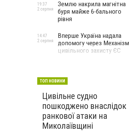
Землю накрила магнітна
19:37
2 серпня
буря майже 6-бального
рівня
Вперше Україна надала
14:47
2 серпня
допомогу через Механізм
цивільного захисту ЄС
ТОП НОВИНИ
Цивільне судно
пошкоджено внаслідок
ранкової атаки на
Миколаївщині