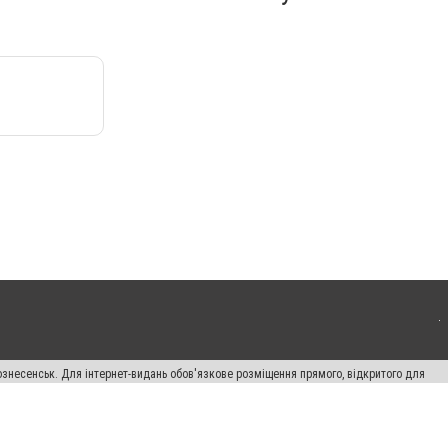
ознесенськ. Для інтернет-видань обов'язкове розміщення прямого, відкритого для
лама" публікуються на правах реклами.