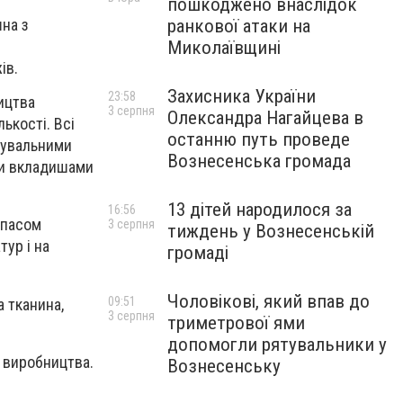
пошкоджено внаслідок
ранкової атаки на
шна з
Миколаївщині
ів.
Захисника України
23:58
ицтва
3 серпня
Олександра Нагайцева в
ькості. Всі
останню путь проведе
жувальними
Вознесенська громада
ими вкладишами
13 дітей народилося за
16:56
апасом
3 серпня
тиждень у Вознесенській
ур і на
громаді
Чоловікові, який впав до
09:51
а тканина,
3 серпня
триметрової ями
допомогли рятувальники у
 виробництва.
Вознесенську