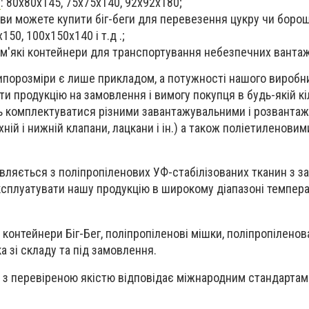
в
: 80х80х145, 75х75х140, 92х92х180;
і ви можете купити біг-беги для перевезення цукру чи боро
50, 100х150х140 і т.д .;
м'які контейнери для транспортування небезпечних вантаж
ипорозміри є лише прикладом, а потужності нашого виробн
 продукцію на замовлення і вимогу покупця в будь-якій кіл
ь комплектуватися різними завантажувальними і розванта
ній і нижній клапани, лацкани і ін.) а також поліетиленов
овляється з поліпропіленових УФ-стабілізованих тканин з з
ксплуатувати нашу продукцію в широкому діапазоні температ
 контейнери Біг-Бег, поліпропіленові мішки, поліпропіленов
 зі складу та під замовлення.
 з перевіреною якістю відповідає міжнародним стандартам