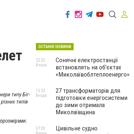
ОСТАННІ НОВИНИ
елет
Сонячні електростанції
22:25
Вчора
встановлять на об'єктах
«Миколаївоблтеплоенерго»
27 трансформаторів для
15:23
ери типу Біг-
Вчора
підготовки енергосистеми
різних типів
до зими отримала
Миколаївщина
порозмірами:
Цивільне судно
07:20
Вчора