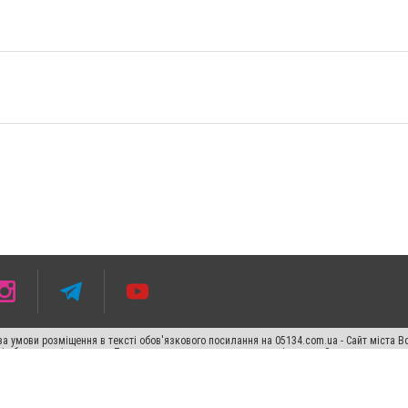
а умови розміщення в тексті обов'язкового посилання на 05134.com.ua - Сайт міста В
сті або в якості джерела. Порушення виняткових прав переслідується Законом.
ський спецпроєкт", "Політичні новини", "Пресреліз", "PR", "Офіційно", "Політична рек