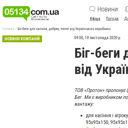
Новини
Афіша
Погода
Д
Головна
Біг-беги для насіння, добрив, пелет від Українського виробника
09:00, 10 листопада 2020 р.
НОВИНИ КОМПАНІЙ
Біг-беги 
від Укра
ТОВ «Протон» пропонує ід
Бег. Ми є виробником пов
вантажу:
для насіння і агрок
95х95х150, 95х95х1