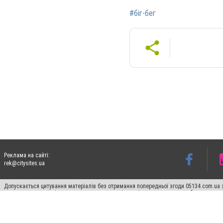
#біг-бег
Реклама на сайті:
rek@citysites.ua
Допускається цитування матеріалів без отримання попередньої згоди 05134.com.ua з
пошукових систем гіперпосилання на цитовані статті не нижче другого абзацу в тек
Матеріали з плашками "Новини компаній", "Промо", "Партнерський матеріал", "Партнер