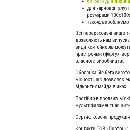
біг-беги для добри
для харчової галуз
розмірами 100х100х1
також, виробляємо 
Всі перераховані вище т
дозволяють нам випускати
види контейнерів можут
пристроями (фартух, верх
власного виробництва.
Оболонка біг-бега вигот
міцності, що дозволяє е
відкритих майданчиках.
Постійно в продажу м'які
мультифиламентная нитка
Сертифікована продукція
Контакти ТОВ «Протон»: