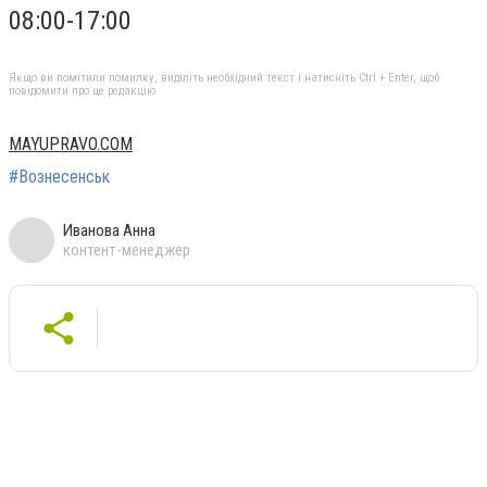
08:00-17:00
Якщо ви помітили помилку, виділіть необхідний текст і натисніть Ctrl + Enter, щоб
повідомити про це редакцію
MAYUPRAVO.COM
#Вознесенськ
Иванова Анна
контент-менеджер