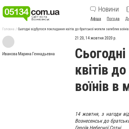
Новини
Афіша
Погода
Д
Головна
Сьогодні відбулося покладання квітів до братської могили загиблих воїнів
21:20, 14 жовтня 2020 р.
Сьогодні
Иванова Марина Геннадьевна
квітів до
воїнів в 
14 жовтня, з нагоди ві
Вознесенськ до братської
Героїв Небесної Сотні.