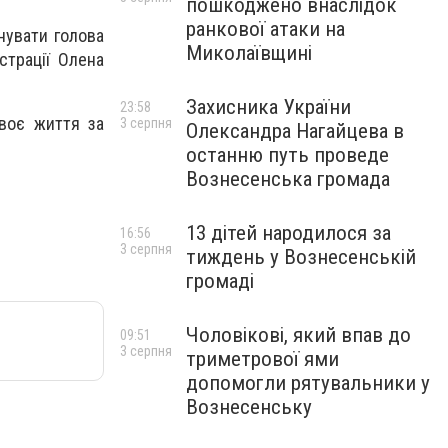
пошкоджено внаслідок
ранкової атаки на
нувати голова
Миколаївщині
страції Олена
Захисника України
23:58
своє життя за
3 серпня
Олександра Нагайцева в
останню путь проведе
Вознесенська громада
13 дітей народилося за
16:56
3 серпня
тиждень у Вознесенській
громаді
Чоловікові, який впав до
09:51
3 серпня
триметрової ями
допомогли рятувальники у
Вознесенську