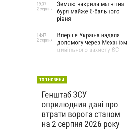
Землю накрила магнітна
19:37
2 серпня
буря майже 6-бального
рівня
Вперше Україна надала
14:47
2 серпня
допомогу через Механізм
цивільного захисту ЄС
ТОП НОВИНИ
Генштаб ЗСУ
оприлюднив дані про
втрати ворога станом
на 2 серпня 2026 року