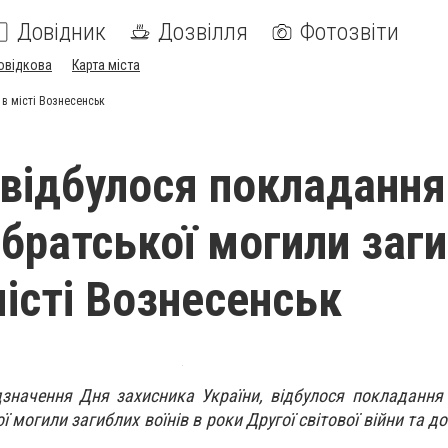
Довідник
Дозвілля
Фотозвіти
овідкова
Карта міста
 в місті Вознесенськ
 відбулося покладання
 братської могили заг
місті Вознесенськ
дзначення Дня захисника України, відбулося покладання к
 могили загиблих воїнів в роки Другої світової війни та до