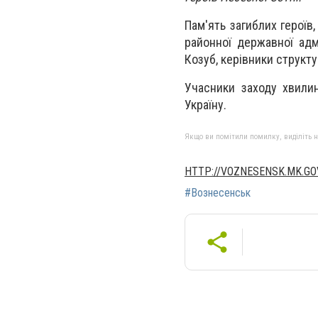
Пам'ять загиблих героїв
районної державної адмі
Козуб, керівники структу
Учасники заходу хвили
Україну.
Якщо ви помітили помилку, виділіть нео
HTTP://VOZNESENSK.MK.GO
#Вознесенськ