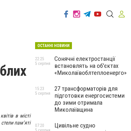
ОСТАННІ НОВИНИ
Сонячні електростанції
22:25
5 серпня
встановлять на об'єктах
иблих
«Миколаївоблтеплоенерго»
27 трансформаторів для
15:23
5 серпня
підготовки енергосистеми
до зими отримала
Миколаївщина
вітів в місті
 стели пам’яті
Цивільне судно
07:20
5 серпня