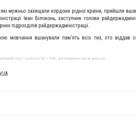
, які мужньо захищали кордони рідної країни, прийшли вша
ністрації Іван Білоконь, заступник голови райдержадміні
рних підрозділів райдержадміністрації.
ною мовчання вшанували пам'ять всіх тих, хто віддав 
бхідний текст і натисніть Ctrl + Enter, щоб повідомити про це редакцію
V.UA