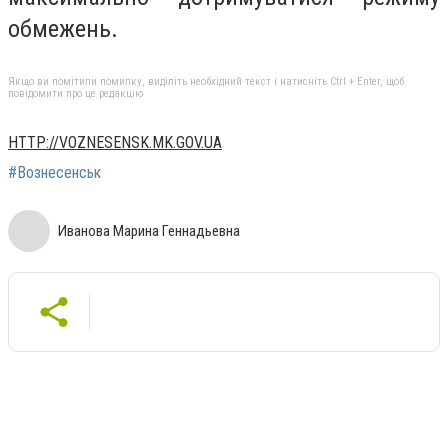
обмежень.
Якщо ви помітили помилку, виділіть необхідний текст і натисніть Ctrl + Enter, щоб
повідомити про це редакцію
HTTP://VOZNESENSK.MK.GOV.UA
#Вознесенськ
Иванова Марина Геннадьевна