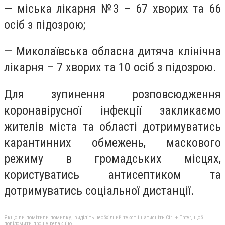
— міська лікарня №3 – 67 хворих та 66
осіб з підозрою;
— Миколаївська обласна дитяча клінічна
лікарня – 7 хворих та 10 осіб з підозрою.
Для зупинення розповсюдження
коронавірусної інфекції закликаємо
жителів міста та області дотримуватись
карантинних обмежень, маскового
режиму в громадських місцях,
користуватись антисептиком та
дотримуватись соціальної дистанції.
Якщо ви помітили помилку, виділіть необхідний текст і натисніть Ctrl + Enter, щоб
повідомити про це редакцію