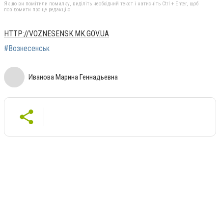
Якщо ви помітили помилку, виділіть необхідний текст і натисніть Ctrl + Enter, щоб
повідомити про це редакцію
HTTP://VOZNESENSK.MK.GOV.UA
#Вознесенськ
Иванова Марина Геннадьевна