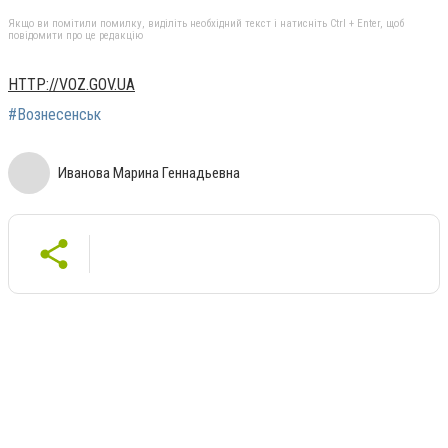
Якщо ви помітили помилку, виділіть необхідний текст і натисніть Ctrl + Enter, щоб
повідомити про це редакцію
HTTP://VOZ.GOV.UA
#Вознесенськ
Иванова Марина Геннадьевна