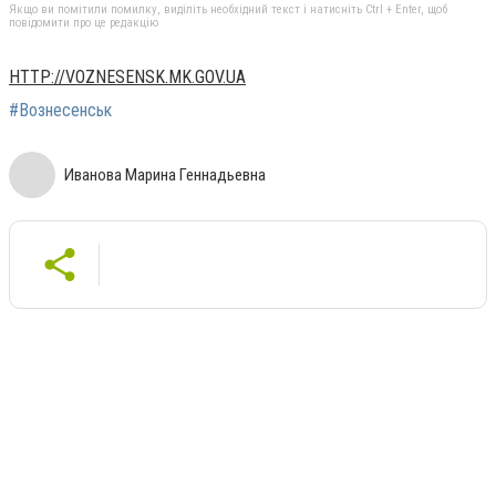
Якщо ви помітили помилку, виділіть необхідний текст і натисніть Ctrl + Enter, щоб
повідомити про це редакцію
HTTP://VOZNESENSK.MK.GOV.UA
#Вознесенськ
Иванова Марина Геннадьевна