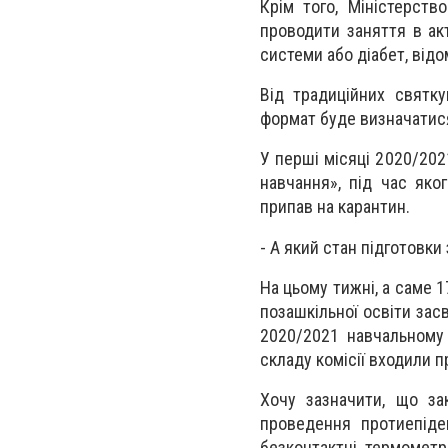
Крім того, Міністерств
проводити заняття в акт
системи або діабет, від
Від традиційних святк
формат буде визначатися
У перші місяці 2020/202
навчання», під час яко
припав на карантин.
- А який стан підготовки
На цьому тижні, а саме 1
позашкільної освіти засв
2020/2021 навчальному 
складу комісії входили
Хочу зазначити, що за
проведення протиепіде
безконтактні термометр