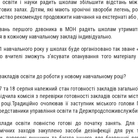
о освіти і науки радить школам збільшити відстань мі
ових залах. Дітям, які мають хронічні хвороби легень, ро
омство рекомендує продовжити навчання на екстернаті або 
увань першого дзвоника в МОН радять школам утримат
 в кожному навчальному закладі індивідуально.
1 навчального року у школах буде організовано так зване 
го вчителі зможуть з’ясувати опанування того матеріалу
 закладів освіти до роботи у новому навчальному році?
7 та 18 серпня належний стан готовності закладів загально
ідчила комісія з перевірки готовності закладів освіти міс
році.Традиційно очолював її заступник міського голови П
 представники управління освіти та Держпродспоживслужби
клади освіти повністю готові до початку занять. Для 
мічних заходів закуплено засоби дезінфекції для рук 
и, паперові рушники та багато іншого для безпечної ро