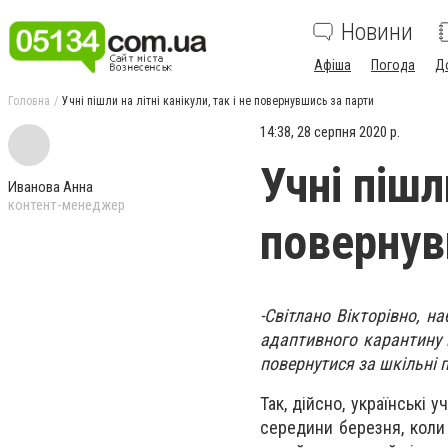
Новини
Афіша
Погода
Д
Головна
Учні пішли на літні канікули, так і не повернувшись за парти
14:38, 28 серпня 2020 р.
Учні пішл
Иванова Анна
контент-менеджер
повернув
-Світлано Вікторівно, 
адаптивного карантину в
повернутися за шкільні 
Так, дійсно, українські 
середини березня, коли