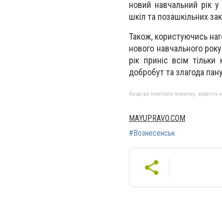
новий навчальний рік у
шкіл та позашкільних зак
Також, користуючись наго
нового навчального року
рік приніс всім тільки
добробут та злагода пану
Якщо ви помітили помилку, виділіть нео
MAYUPRAVO.COM
#Вознесенськ