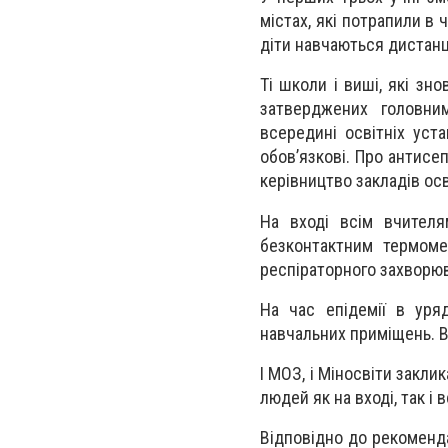
містах, які потрапили в
діти навчаються дистанц
Ті школи і виші, які зн
затверджених головни
всередині освітніх уст
обов’язкові. Про антисеп
керівництво закладів осв
На вході всім вчителя
безконтактним термоме
респіраторного захворюв
На час епідемії в уря
навчальних приміщень. Ви
І МОЗ, і Міносвіти закли
людей як на вході, так і 
Відповідно до рекоменда