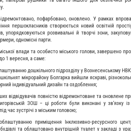
у.
відремонтовано, пофарбовано, оновлено. У рамках впро
іння першокласників створюється новий освітній прості
ів, упорядковуються розвивальні й творчі зони, закупов
рмери, одномісні парти.
 міської влади та особисто міського голови, завершено про
о 1 вересня, а саме:
аштуванню дошкільного підрозділу у Вознесенському НВК "З
шкільнят мікрорайону Болгарка вийшли яскраві, різнокольо
рний індивідуальний дизайн та оздоблення;
ших відвідувачів повністю відремонтоване та оновлене п
игорівській ЗОШ – ці роботи були виконані у зв’язку і
під час зустрічі з міським головою;
облаштуванню приміщення Інклюзивно-ресурсного цент
будівлі та облаштовано внутрішній туалет у закладі з ура