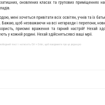
 затишних, оновлених класах та групових приміщеннях на
ладів.
дою, мені хочеться привітати всіх освітян, учнів та їх бать
. Бажаю, щоб незважаючи на всі негаразди і перепони, нов
 користь, приємні враження та гарний настрій! Нехай здо
ють у кожній родині. Нехай здійснятьсявсі ваші мрії.
бхідний текст і натисніть Ctrl + Enter, щоб повідомити про це редакцію