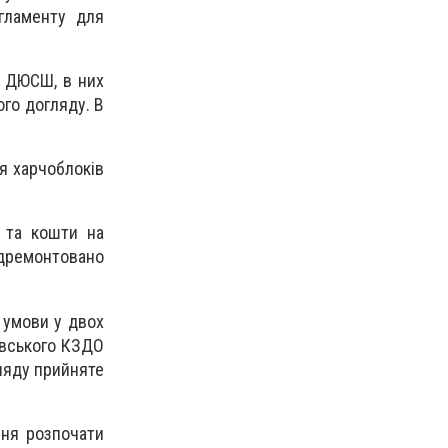
гламенту для
, ДЮСШ, в них
ого догляду. В
я харчоблоків
 та кошти на
ідремонтовано
 умови у двох
рівського КЗДО
ляду прийняте
сня розпочати