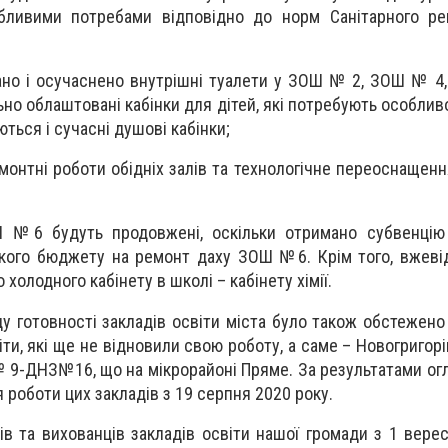
бливими потребами відповідно до норм Санітарного ре
ано і осучаснено внутрішні туалети у ЗОШ № 2, ЗОШ № 4
ьно облаштовані кабінки для дітей, які потребують особлив
ься і сучасні душові кабінки;
монтні роботи обідніх залів та технологічне переоснащенн
 №6 будуть продовжені, оскільки отримано субвенцію
ького бюджету на ремонт даху ЗОШ №6. Крім того, вжев
холодного кабінету в школі – кабінету хімії.
у готовності закладів освіти міста було також обстежено
іти, які ще не відновили свою роботу, а саме – Новогриго
 9-ДНЗ№16, що на мікрорайоні Пряме. За результатами ог
 роботи цих закладів з 19 серпня 2020 року.
ів та вихованців закладів освіти нашої громади з 1 вере