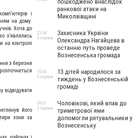
пошкоджено внаслідок
.
ранкової атаки на
омп'ютерів і
Миколаївщині
нням на дому.
учнів. Хоча до
Захисника України
23:58
во з’являлись
3 серпня
Олександра Нагайцева в
и на контролі
останню путь проведе
Вознесенська громада
ння з березня
к розпочнеться
13 дітей народилося за
16:56
3 серпня
тиждень у Вознесенській
громаді
ву відвідувати
Чоловікові, який впав до
09:51
3 серпня
еглянув його
триметрової ями
тири зони за
допомогли рятувальники у
Вознесенську
ах, районах і