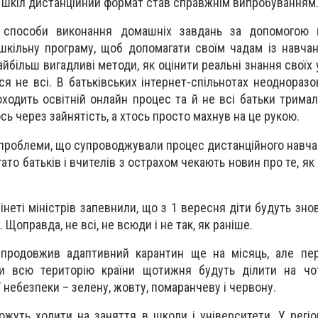
 шкіл дистанційний формат став справжнім випробуванням
 способи виконання домашніх завдань за допомогою к
– шкільну програму, щоб допомагати своїм чадам із навча
йбільш вигадливі методи, як оцінити реальні знання своїх 
я не всі. В батьківських інтернет-спільнотах неодноразо
оходить освітній онлайн процес та й не всі батьки тримал
ось через зайнятість, а хтось просто махнув на це рукою.
і проблеми, що супроводжували процес дистанційного навча
ато батьків і вчителів з острахом чекають новин про те, я
інеті міністрів запевнили, що з 1 вересня діти будуть зно
 Щоправда, не всі, не всюди і не так, як раніше.
 продовжив адаптивний карантин ще на місяць, але пер
ми всю територію країни щотижня будуть ділити на чо
 небезпеки – зелену, жовту, помаранчеву і червону.
жуть ходити на заняття в школи і університети. У регіон