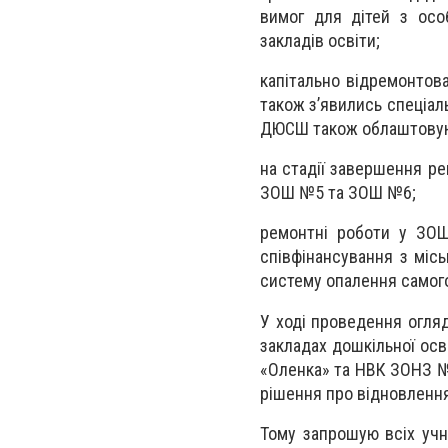
вимог для дітей з осо
закладів освіти;
капітально відремонтов
також з’явились спеціал
ДЮСШ також облаштовуют
на стадії завершення ре
ЗОШ №5 та ЗОШ №6;
ремонтні роботи у ЗОШ
співфінансування з міс
систему опалення самого 
У ході проведення огляд
закладах дошкільної осв
«Оленка» та НВК ЗОНЗ №
рішення про відновлення
Тому запрошую всіх учн