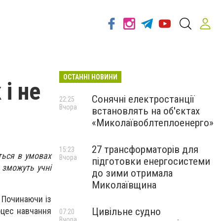
ОСТАННІ НОВИНИ
 і не
Сонячні електростанції
22:25
Вчора
встановлять на об'єктах
«Миколаївоблтеплоенерго»
27 трансформаторів для
15:23
ться в умовах
Вчора
підготовки енергосистеми
 зможуть учні
до зими отримала
Миколаївщина
. Починаючи із
Цивільне судно
оцес навчання
07:20
Вчора