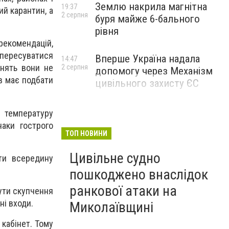
Землю накрила магнітна
19:37
ий карантин, а
2 серпня
буря майже 6-бального
рівня
рекомендацій,
пересуватися
Вперше Україна надала
14:47
анять вони не
2 серпня
допомогу через Механізм
ів має подбати
цивільного захисту ЄС
 температуру
аки гострого
ТОП НОВИНИ
Цивільне судно
ти всередину
пошкоджено внаслідок
ранкової атаки на
нути скупчення
ні входи.
Миколаївщині
 кабінет. Тому