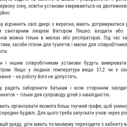
 червону зону, освітні установи закриваються на двотижнев
ійно.
ову відчинять свої двері з вересня, мають дотримуватися 
м санітарним лікарем Віктором Ляшко: входити або 
анов можна тільки в масках або респіраторах. Під час з
тики, засоби гігієни для туалетів і маски для співробітник
іти.
м і іншим співробітникам установи будуть вимірювати
тром. Якщо у людини температура вище 37,2 чи є озн
ання – на роботу його не допустять.
ді радять заборонити батькам і всім стороннім заходи
няток – тільки для супроводу дітей з інвалідністю.
кають організувати якомога більш гнучкий графік, щоб уник
всередині будівлі. Для цього треба запускати учнів через різ
цій уряду, діти мають по мінімуму переходити з кабінету в