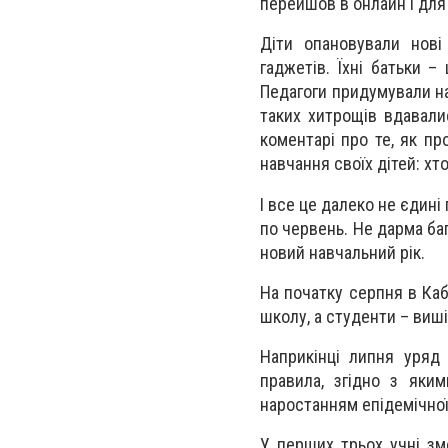
перейшов в онлайн і для
Діти опановували нові
гаджетів. Їхні батьки 
Педагоги придумували на
таких хитрощів вдавалис
коментарі про те, як пр
навчання своїх дітей: хт
І все це далеко не єдин
по червень. Не дарма баг
новий навчальний рік.
На початку серпня в Каб
школу, а студенти – виші.
Наприкінці липня уряд
правила, згідно з яки
наростанням епідемічної
У перших трьох учні змо