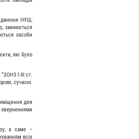
вадження НУШ,
р, змінюється
уються засоби
єкти, які було
ОНЗ І-ІІІ ст.
рові, сучасні.
риміщення для
з зверненнями
ру, а саме –
хуванням всіх