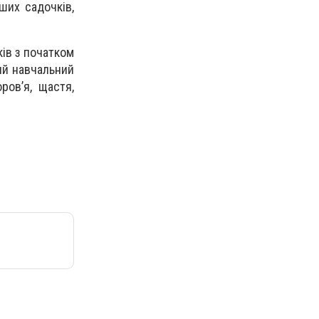
ших садочків,
ків з початком
ий навчальний
ров’я, щастя,