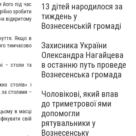
и його під час
13 дітей народилося за
рібно зробити
тиждень у
на відкритому
Вознесенській громаді
чуття. Якщо в
Захисника України
його тимчасово
Олександра Нагайцева
в останню путь проведе
ні – столи та
Вознесенська громада
их столів» і
 за столами –
Чоловікові, який впав
до триметрової ями
цьому в масці
допомогли
нфікувати свій
рятувальники у
Вознесенську