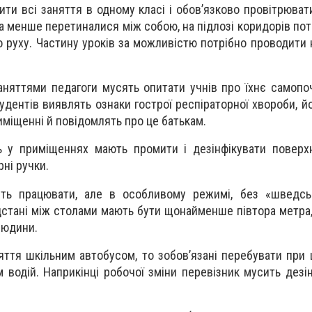
ити всі заняття в одному класі і обов’язково провітрюват
а менше перетиналися між собою, на підлозі коридорів пот
 руху. Частину уроків за можливістю потрібно проводити 
няттями педагоги мусять опитати учнів про їхнє самопо
тудентів виявлять ознаки гострої респіраторної хвороби, 
міщенні й повідомлять про це батькам.
ь у приміщеннях мають промити і дезінфікувати поверх
рні ручки.
уть працювати, але в особливому режимі, без «шведськ
дстані між столами мають бути щонайменше півтора метра,
людини.
яття шкільним автобусом, то зобов’язані перебувати при 
ам водій. Наприкінці робочої зміни перевізник мусить дезі