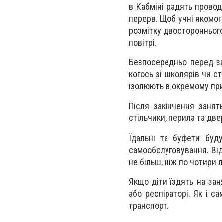
в Кабміні радять провод
перерв. Щоб учні якомог
розмітку двостороннього
повітрі.
Безпосередньо перед за
когось зі школярів чи с
ізолюють в окремому при
Після закінчення занят
стільчики, перила та две
Їдальні та буфети буд
самообслуговування. Ві
не більш, ніж по чотири 
Якщо діти їздять на зан
або респіраторі. Як і с
транспорт.