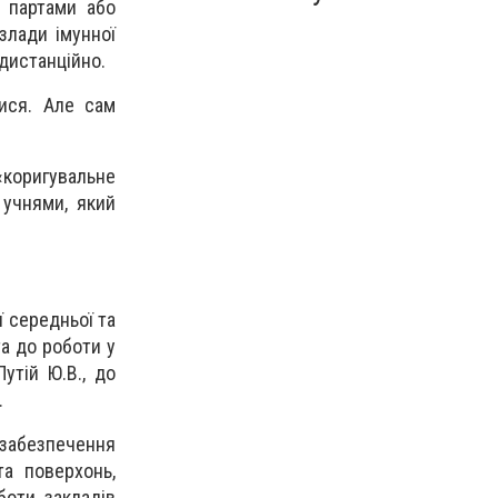
ж партами або
злади імунної
дистанційно.
ися. Але сам
«коригувальне
 учнями, який
ї середньої та
та до роботи у
утій Ю.В., до
.
забезпечення
та поверхонь,
боти закладів