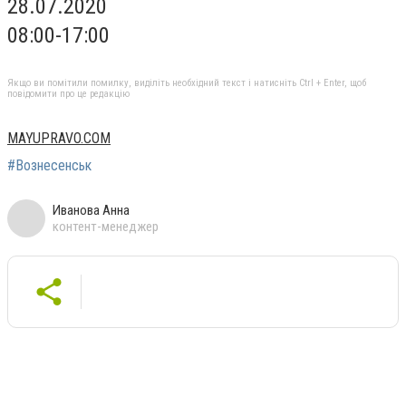
28.07.2020
08:00-17:00
Якщо ви помітили помилку, виділіть необхідний текст і натисніть Ctrl + Enter, щоб
повідомити про це редакцію
MAYUPRAVO.COM
#Вознесенськ
Иванова Анна
контент-менеджер