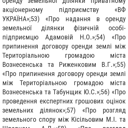
оренду земельної ділянки приватному
акціонерному підприємству «ВФ
УКРАЇНА»;53) «Про надання в оренду
земельної ділянки фізичній особі-
підприємцю Адамовій Н.О.»;54) «Про
припинення договору оренди землі між
Територіальною громадою міста
Вознесенська та Риженковим В.Г.»;55)
«Про припинення договору оренди землі
між Територіальною громадою міста
Вознесенська та Табунщик Ю.С.»;56) «Про
проведення експертних грошових оцінок
земельних ділянок»;57) «Про розгляд
земельного спору між Кісільовим М.І. та