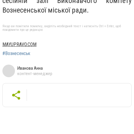
сесійній залі Виконавчого комітету
Вознесенської міської ради.
Якщо ви помітили помилку, виділіть необхідний текст і натисніть Ctrl + Enter, щоб
повідомити про це редакцію
MAYUPRAVO.COM
#Вознесенськ
Иванова Анна
контент-менеджер