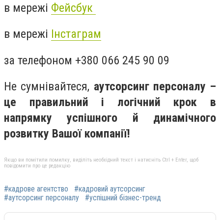
в мережі
Фейсбук
в мережі
Інстаграм
за телефоном +380 066 245 90 09
Не сумнівайтеся,
аутсорсинг персоналу –
це правильний і логічний крок в
напрямку успішного й динамічного
розвитку Вашої компанії!
Якщо ви помітили помилку, виділіть необхідний текст і натисніть Ctrl + Enter, щоб
повідомити про це редакцію
#кадрове агентство
#кадровий аутсорсинг
#аутсорсинг персоналу
#успішний бізнес-тренд