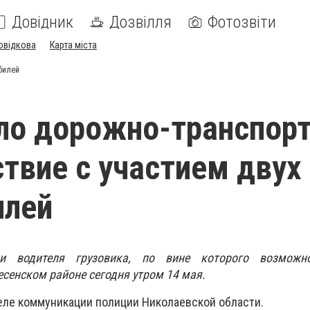
Довідник
Дозвілля
Фотозвіти
овідкова
Карта міста
билей
ло дорожно-транспор
твие с участием двух
илей
ли водителя грузовика, по вине которого возможн
есенском районе сегодня утром 14 мая.
еле коммуникации полиции Николаевской области.