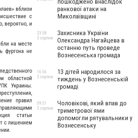
пошкоджено внаслідок
ранкової атаки на
олаев» вблизи
Миколаївщині
оисшествие с
, вероятно, и
Захисника України
23:58
3 серпня
Олександра Нагайцева в
ибли на месте
останню путь проведе
ь фургона не
Вознесенська громада
ледственного
13 дітей народилося за
16:56
3 серпня
ом областной
тиждень у Вознесенській
УПК Украины.
громаді
ступления,
шение правил
Чоловікові, який впав до
09:51
управляющими
3 серпня
триметрової ями
кция статьи
допомогли рятувальники у
ет с лишением
Вознесенську
ении.