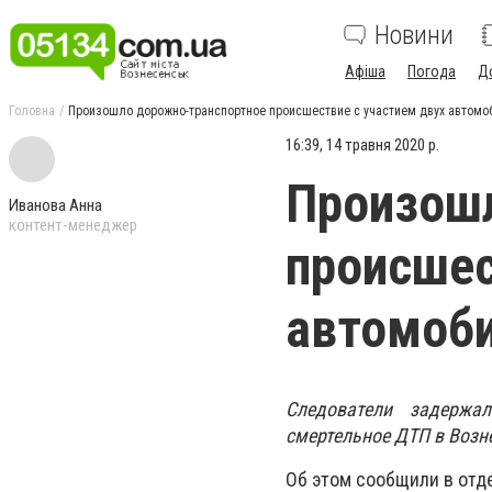
Новини
Афіша
Погода
Д
Головна
Произошло дорожно-транспортное происшествие с участием двух автомо
16:39, 14 травня 2020 р.
Произош
Иванова Анна
контент-менеджер
происшес
автомоб
Следователи задержа
смертельное ДТП в Возн
Об этом сообщили в отд