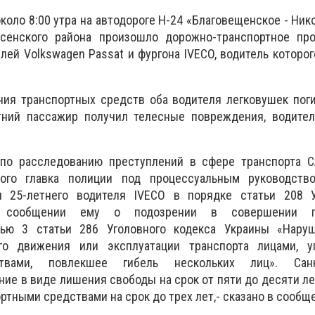
коло 8:00 утра на автодороге Н-24 «Благовещенское - Ник
есенского района произошло дорожно-транспортное пр
ей Volkswagen Passat и фургона IVECO, водитель которого
ния транспортных средств оба водителя легковушек пог
тний пассажир получил телесные повреждения, водител
по расследованию преступлений в сфере транспорта С
кого главка полиции под процессуальным руководств
и 25-летнего водителя IVECO в порядке статьи 208 
сообщении ему о подозрении в совершении пре
тью 3 статьи 286 Уголовного кодекса Украины «Нару
го движения или эксплуатации транспорта лицами, 
ствами, повлекшее гибель нескольких лиц». Сан
ние в виде лишения свободы на срок от пяти до десяти л
ртными средствами на срок до трех лет,- сказано в сообщ