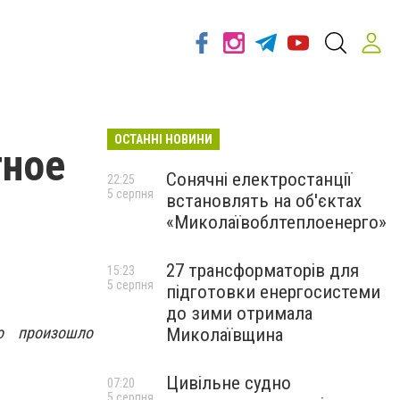
ОСТАННІ НОВИНИ
тное
Сонячні електростанції
22:25
5 серпня
встановлять на об'єктах
«Миколаївоблтеплоенерго»
27 трансформаторів для
15:23
5 серпня
підготовки енергосистеми
до зими отримала
о произошло
Миколаївщина
Цивільне судно
07:20
5 серпня