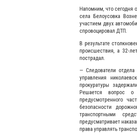
Напомним, что сегодня о
села Белоусовка Возн
участием двух автомобил
спровоцировал ДТП.
В результате столкнове
происшествия, а 32-ле
пострадал.
— Следователи отдела 
управления николаевс
прокуратуры задержал
Решается вопрос о 
предусмотренного час
безопасности дорожно
транспортными сред
предусматривает наказа
права управлять транспо