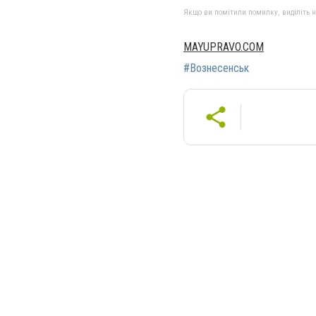
Якщо ви помітили помилку, виділіть нео
MAYUPRAVO.COM
#Вознесенськ