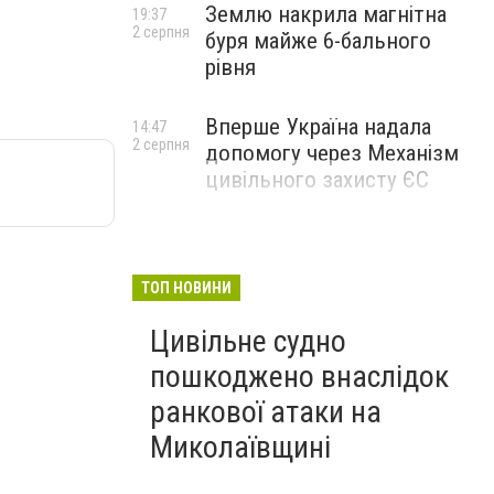
Землю накрила магнітна
19:37
2 серпня
буря майже 6-бального
рівня
Вперше Україна надала
14:47
2 серпня
допомогу через Механізм
цивільного захисту ЄС
ТОП НОВИНИ
Цивільне судно
пошкоджено внаслідок
ранкової атаки на
Миколаївщині