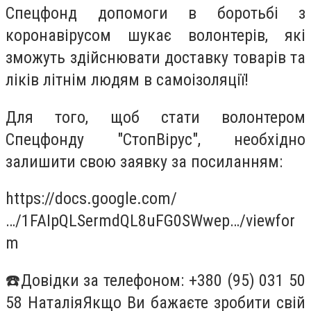
С️пецфонд допомоги в боротьбі з
коронавірусом шукає волонтерів, які
зможуть здійснювати доставку товарів та
ліків літнім людям в самоізоляції!
Для того, щоб стати волонтером
Спецфонду "СтопВірус", необхідно
залишити свою заявку за посиланням:
https://docs.google.com/
…/1FAIpQLSermdQL8uFG0SWwep…/viewfor
m
☎️Довідки за телефоном: +380 (95) 031 50
58 НаталіяЯкщо Ви бажаєте зробити свій