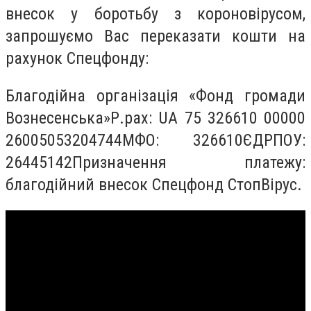
внесок у боротьбу з короновірусом,
запрошуємо Вас переказати кошти на
рахунок Спецфонду:
Благодійна організація «Фонд громади
Вознесенська»Р.рах: UA 75 326610 00000
26005053204744МФО: 326610ЄДРПОУ:
26445142Призначення платежу:
благодійний внесок Спецфонд СтопВірус.