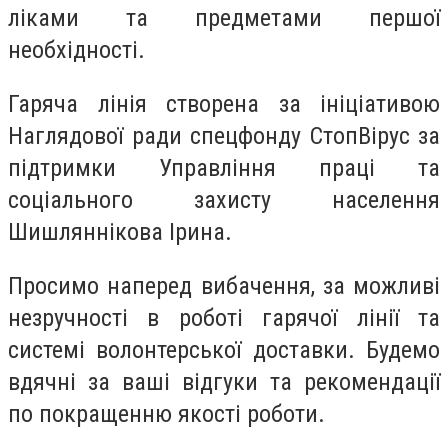
ліками та предметами першої
необхідності.
Гаряча лінія створена за ініціативою
Наглядової ради спецфонду СтопВірус за
підтримки Управління праці та
соціального захисту населення
Шишляннікова Ірина.
Просимо наперед вибачення, за можливі
незручності в роботі гарячої лінії та
системі волонтерської доставки. Будемо
вдячні за ваші відгуки та рекомендації
по покращенню якості роботи.