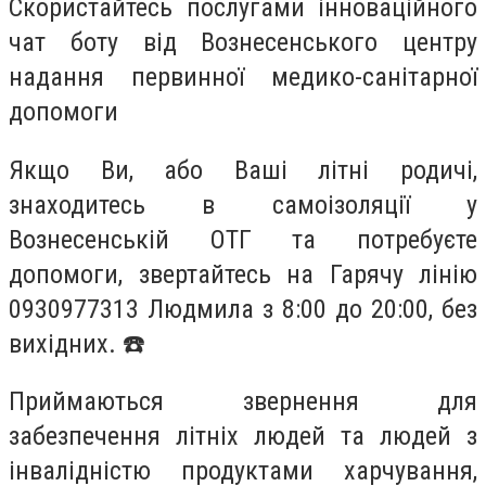
Скористайтесь послугами інноваційного
чат боту від Вознесенського центру
надання первинної медико-санітарної
допомоги
Якщо Ви, або Ваші літні родичі,
знаходитесь в самоізоляції у
Вознесенській ОТГ та потребуєте
допомоги, звертайтесь на Гарячу лінію
0930977313 Людмила з 8:00 до 20:00, без
вихідних. ☎️
Приймаються звернення для
забезпечення літніх людей та людей з
інвалідністю продуктами харчування,