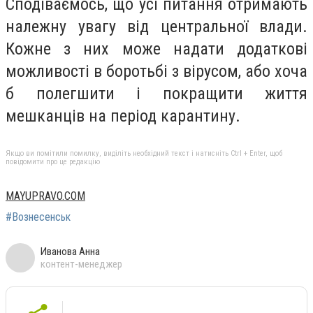
Сподіваємось, що усі питання отримають
належну увагу від центральної влади.
Кожне з них може надати додаткові
можливості в боротьбі з вірусом, або хоча
б полегшити і покращити життя
мешканців на період карантину.
Якщо ви помітили помилку, виділіть необхідний текст і натисніть Ctrl + Enter, щоб
повідомити про це редакцію
MAYUPRAVO.COM
#Вознесенськ
Иванова Анна
контент-менеджер