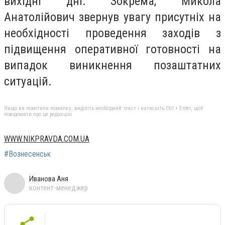
вихідні дні. Зокрема, Микола
Анатолійович звернув увагу присутніх на
необхідності проведення заходів з
підвищення оперативної готовності на
випадок виникнення позаштатних
ситуацій.
Якщо ви помітили помилку, виділіть необхідний текст і натисніть Ctrl + Enter, щоб
повідомити про це редакцію
WWW.NIKPRAVDA.COM.UA
#Вознесенськ
Иванова Аня
контент-менеджер