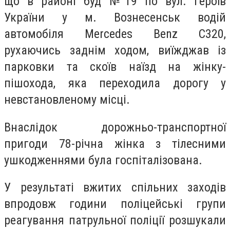
що в районі буд №19 по вул. Героїв
України у м. Вознесенськ водій
автомобіля Mercedes Benz С320,
рухаючись заднім ходом, виїжджав із
парковки та скоїв наїзд на жінку-
пішохода, яка переходила дорогу у
невстановленому місці.
Внаслідок дорожньо-транспортної
пригоди 78-річна жінка з тілесними
ушкодженнями була госпіталізована.
У результаті вжитих спільних заходів
впродовж години поліцейські групи
реагування патрульної поліції розшукали