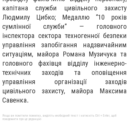
капітана служби цивільного захисту
Людмилу Цибко; Медаллю “10 років
сумлінної служби” — головного
інспектора сектора техногенної безпеки
управління запобігання надзвичайним
ситуаціям, майора Романа Музичука та
головного фахівця відділу інженерно-
технічних заходів та оповіщення
управління організації заходів
цивільного захисту, майора Максима
Савенка.
Якщо ви помітили помилку, виділіть необхідний текст і натисніть Ctrl + Enter, щоб
повідомити про це редакцію