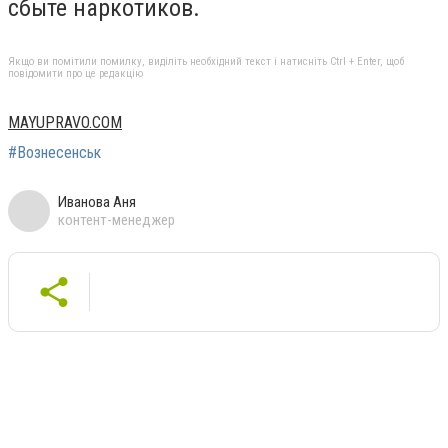
сбыте наркотиков.
Якщо ви помітили помилку, виділіть необхідний текст і натисніть Ctrl + Enter, щоб
повідомити про це редакцію
MAYUPRAVO.COM
#Вознесенськ
Иванова Аня
контент-менеджер