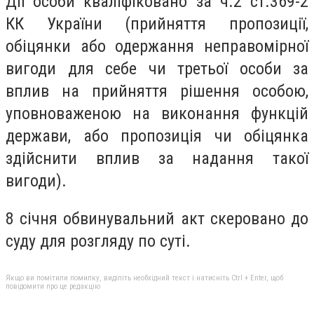
Дії особи кваліфіковано за ч.2 ст.369-2
КК України (прийняття пропозиції,
обіцянки або одержання неправомірної
вигоди для себе чи третьої особи за
вплив на прийняття рішення особою,
уповноваженою на виконання функцій
держави, або пропозиція чи обіцянка
здійснити вплив за надання такої
вигоди).
8 січня обвинувальний акт скеровано до
суду для розгляду по суті.
Якщо ви помітили помилку, виділіть необхідний текст і натисніть Ctrl + Enter, щоб
повідомити про це редакцію