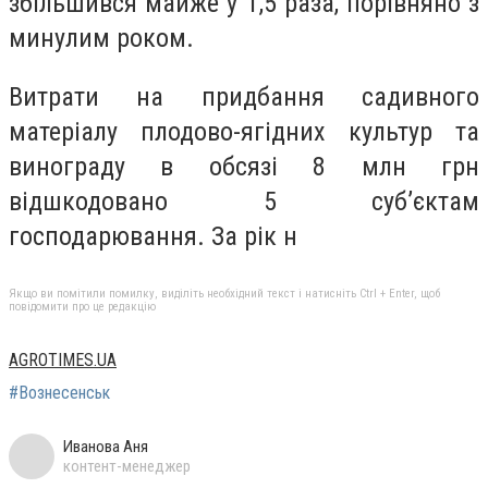
збільшився майже у 1,5 раза, порівняно з
минулим роком.
Витрати на придбання садивного
матеріалу плодово-ягідних культур та
винограду в обсязі 8 млн грн
відшкодовано 5 суб’єктам
господарювання. За рік н
Якщо ви помітили помилку, виділіть необхідний текст і натисніть Ctrl + Enter, щоб
повідомити про це редакцію
AGROTIMES.UA
#Вознесенськ
Иванова Аня
контент-менеджер