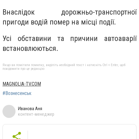
Внаслідок дорожньо-транспортної
пригоди водій помер на місці події.
Усі обставини та причини автоаварії
встановлюються.
Якщо ви помітили помилку, виділіть необхідний текст і натисніть Ctrl + Enter, щоб
повідомити про це редакцію
MAGNOLIA-TV.COM
#Вознесенськ
Иванова Аня
контент-менеджер