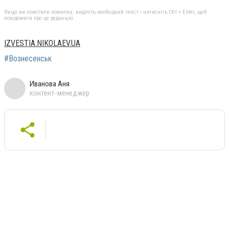
Якщо ви помітили помилку, виділіть необхідний текст і натисніть Ctrl + Enter, щоб
повідомити про це редакцію
IZVESTIA.NIKOLAEV.UA
#Вознесенськ
Иванова Аня
контент-менеджер