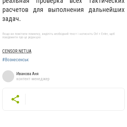
реальная проверка всех тактических
расчетов для выполнения дальнейших
задач.
Якщо ви помітили помилку, виділіть необхідний текст і натисніть Ctrl + Enter, щоб
повідомити про це редакцію
CENSOR.NET.UA
#Вознесенськ
Иванова Аня
контент-менеджер