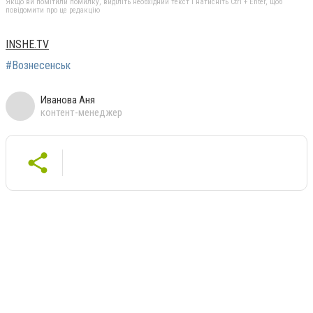
Якщо ви помітили помилку, виділіть необхідний текст і натисніть Ctrl + Enter, щоб
повідомити про це редакцію
INSHE.TV
#Вознесенськ
Иванова Аня
контент-менеджер