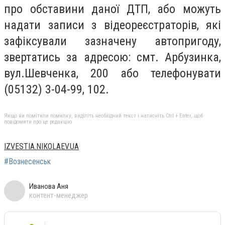
про обставини даної ДТП, або можуть
надати записи з відеореєстраторів, які
зафіксували зазначену автопригоду,
звертатись за адресою: смт. Арбузинка,
вул.Шевченка, 200 або телефонувати
(05132) 3-04-99, 102.
Якщо ви помітили помилку, виділіть необхідний текст і натисніть Ctrl + Enter, щоб
повідомити про це редакцію
IZVESTIA.NIKOLAEV.UA
#Вознесенськ
Иванова Аня
контент-менеджер