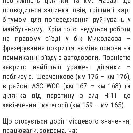
протяжність ділянки 18 км. Наразі ще
проводиться заливка швів, тріщин і карт
бітумом для попередження руйнувань у
майбутньому. Крім того, ведуться роботи
на правому з’їзді у бік Миколаєва –
фрезерування покриття, заміна основи на
примиканні з’їзду з автодороги. Повністю
закрито найбільш уражені ділянки –
поблизу с. Шевченкове (км 175 – км 176),
в районі АЗС WOG (км 167 – км 168) та
ділянка від перетину з а/д Н-11 до
закінчення І категорії (км 159 – км 165).
Що стосується доріг місцевого значення,
працювали, зокрема, на: