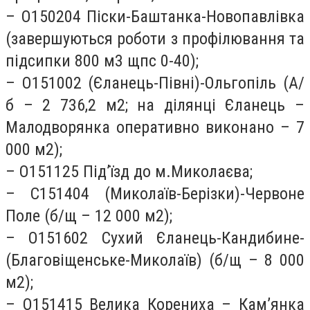
– О150204 Піски-Баштанка-Новопавлівка
(завершуються роботи з профілювання та
підсипки 800 м3 щпс 0-40);
– О151002 (Єланець-Півні)-Ольгопіль (А/
б – 2 736,2 м2; на ділянці Єланець –
Малодворянка оперативно виконано – 7
000 м2);
– О151125 Під’їзд до м.Миколаєва;
– С151404 (Миколаїв-Берізки)-Червоне
Поле (б/щ – 12 000 м2);
– О151602 Сухий Єланець-Кандибине-
(Благовіщенське-Миколаїв) (б/щ – 8 000
м2);
– О151415 Велика Корениха – Кам’янка