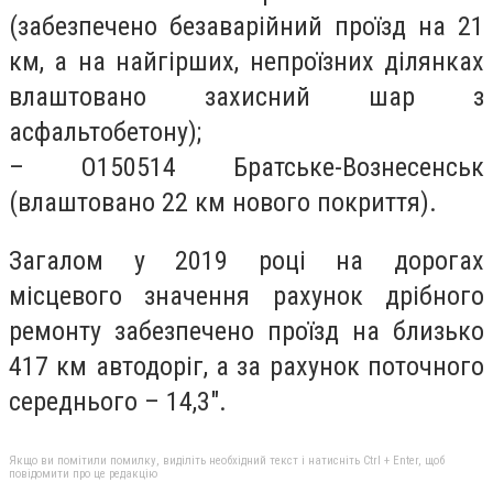
(забезпечено безаварійний проїзд на 21
км, а на найгірших, непроїзних ділянках
влаштовано захисний шар з
асфальтобетону);
– О150514 Братське-Вознесенськ
(влаштовано 22 км нового покриття).
Загалом у 2019 році на дорогах
місцевого значення рахунок дрібного
ремонту забезпечено проїзд на близько
417 км автодоріг, а за рахунок поточного
середнього – 14,3″.
Якщо ви помітили помилку, виділіть необхідний текст і натисніть Ctrl + Enter, щоб
повідомити про це редакцію