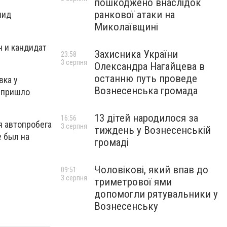
пошкоджено внаслідок
ранкової атаки на
нид
Миколаївщині
 и кандидат
Захисника України
23:58
3 серпня
Олександра Нагайцева в
останню путь проведе
вка у
Вознесенська громада
0 пришло
13 дітей народилося за
16:56
я автопробега
3 серпня
тиждень у Вознесенській
е был на
громаді
Чоловікові, який впав до
09:51
3 серпня
триметрової ями
допомогли рятувальники у
Вознесенську