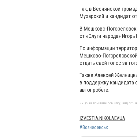
Так, в Веснянской гром
Мухарский и кандидат от
В Мешково-Погореловско
от «Слуги народа» Игорь 
По информации территор
Мешково-Погореловской 
отдать свой голос за тог
Также Алексей Желницки
в поддержку кандидата о
автопробеге.
Якщо ви помітили помилку, виділіть нео
IZVESTIA.NIKOLAEV.UA
#Вознесенськ