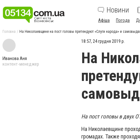
Новини
Афіша
Погода
Д
Головна
На Николаевщине на пост головы претендуют «Слуги народа» и самовыд
18:57, 24 грудня 2019 р.
На Никол
Иванова Аня
контент-менеджер
претенду
самовы
На пост головы в двух 
На Николаевщине проход
громадах. Также проход