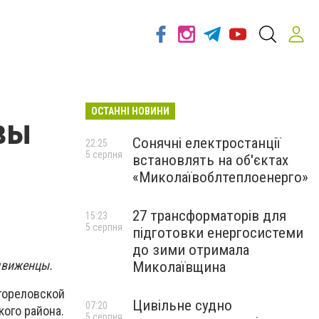
ОСТАННІ НОВИНИ
вы
Сонячні електростанції
22:25
5 серпня
встановлять на об'єктах
«Миколаївоблтеплоенерго»
27 трансформаторів для
15:23
5 серпня
підготовки енергосистеми
до зими отримала
движенцы.
Миколаївщина
гореловской
Цивільне судно
07:20
ого района.
5 серпня