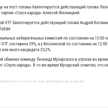
аде на пост головы баллотируется действующий голова Лео
 партии «Слуга народа» Алексей Желницкий.
й ОТГ баллотируется действующий голова Андрей Ботанин
Бурда.
иальных избирательных комиссий по состоянию на 13:00 я
ОТГ составила 29%, а у Веснянской по состоянию на 12:0
о или иного кандидата 25,2%.
й обвинил команду Леонида Мухарского в угрозах во врем
т «Слуги народа». В то же время Мухарский отметил, что н
бхідний текст і натисніть Ctrl + Enter, щоб повідомити про це редакцію