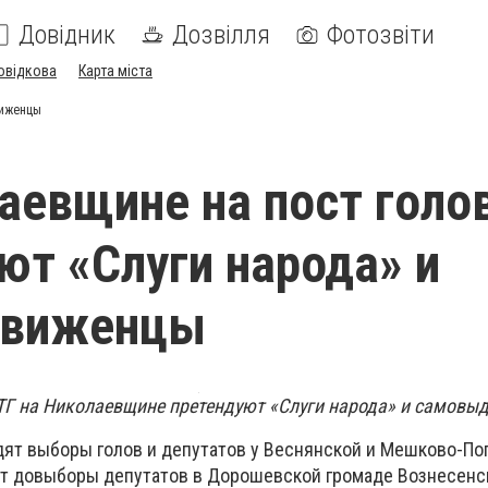
Довідник
Дозвілля
Фотозвіти
овідкова
Карта міста
виженцы
аевщине на пост голо
ют «Слуги народа» и
движенцы
ОТГ на Николаевщине претендуют «Слуги народа» и самовы
ят выборы голов и депутатов у Веснянской и Мешково-По
ят довыборы депутатов в Дорошевской громаде Вознесенск