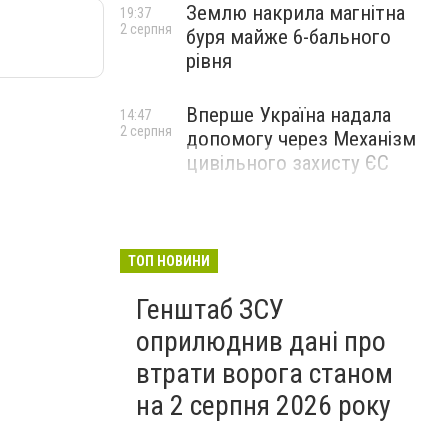
Землю накрила магнітна
19:37
2 серпня
буря майже 6-бального
рівня
Вперше Україна надала
14:47
2 серпня
допомогу через Механізм
цивільного захисту ЄС
ТОП НОВИНИ
Генштаб ЗСУ
оприлюднив дані про
втрати ворога станом
на 2 серпня 2026 року