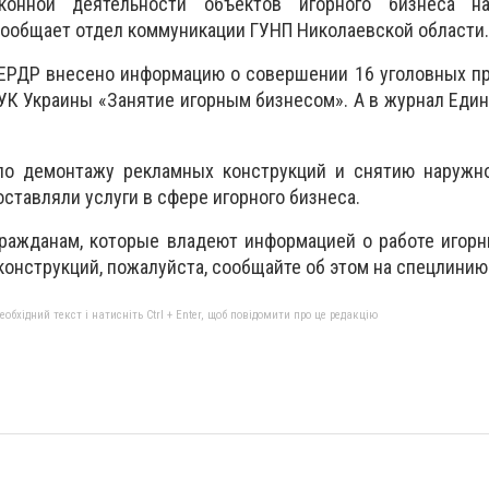
конной деятельности объектов игорного бизнеса н
сообщает отдел коммуникации ГУНП Николаевской области.
 ЕРДР внесено информацию о совершении 16 уголовных п
 УК Украины «Занятие игорным бизнесом». А в журнал Едино
по демонтажу рекламных конструкций и снятию наружн
ставляли услуги в сфере игорного бизнеса.
гражданам, которые владеют информацией о работе игор
онструкций, пожалуйста, сообщайте об этом на спецлинию
бхідний текст і натисніть Ctrl + Enter, щоб повідомити про це редакцію