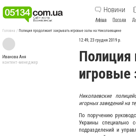
Новини
Афіша
Погода
Д
Головна
Полиция продолжает закрывать игровые залы на Николаевщине
12:49, 23 грудня 2019 р.
Полиция
Иванова Аня
контент-менеджер
игровые 
Николаевские полицей
игорных заведений на т
По поручению руководс
Украины специально с
подразделений и управ