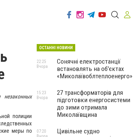
ОСТАННІ НОВИНИ
ть
Сонячні електростанції
22:25
Вчора
встановлять на об'єктах
е
«Миколаївоблтеплоенерго»
27 трансформаторів для
15:23
и незаконных
Вчора
підготовки енергосистеми
до зими отримала
Миколаївщина
ьной полиции
следственных
Цивільне судно
ские меры по
07:20
Вчора