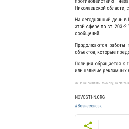
противодействию неза
Николаевской области, 
На сегодняшний день в
этой сфере по ст. 203-2
сообщений.
Продолжаются работы 
объектов, которые предо
Полиция обращается к 
или наличие рекламных к
Якщо ви помітили помилку, виділіть нео
NOVOSTI-N.ORG
#Вознесенськ