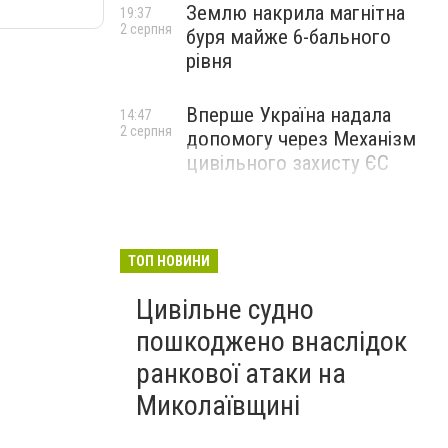
Землю накрила магнітна
19:37
2 серпня
буря майже 6-бального
рівня
Вперше Україна надала
14:47
2 серпня
допомогу через Механізм
цивільного захисту ЄС
ТОП НОВИНИ
Цивільне судно
пошкоджено внаслідок
ранкової атаки на
Миколаївщині