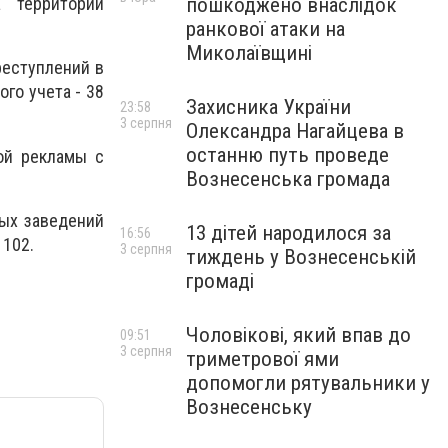
пошкоджено внаслідок
а территории
ранкової атаки на
Миколаївщині
реступлений в
го учета - 38
Захисника України
23:58
3 серпня
Олександра Нагайцева в
останню путь проведе
ой рекламы с
Вознесенська громада
ных заведений
13 дітей народилося за
16:56
 102.
3 серпня
тиждень у Вознесенській
громаді
Чоловікові, який впав до
09:51
3 серпня
триметрової ями
допомогли рятувальники у
Вознесенську