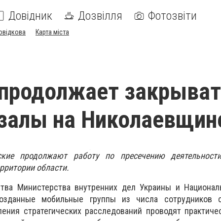
Довідник
Дозвілля
Фотозвіти
овідкова
Карта міста
 продолжает закрыва
залы на Николаевщин
ские продолжают работу по пресечению деятельност
ерритории области.
тва Министерства внутренних дел Украины и Национал
озданные мобильные группы из числа сотрудников 
ления стратегических расследований проводят практиче