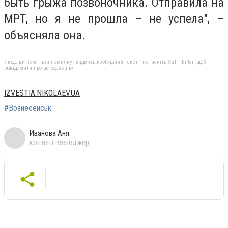
быть грыжа позвоночника. Отправила на
МРТ, но я не прошла – не успела", –
объясняла она.
Якщо ви помітили помилку, виділіть необхідний текст і натисніть Ctrl + Enter, щоб
повідомити про це редакцію
IZVESTIA.NIKOLAEV.UA
#Вознесенськ
Иванова Аня
контент-менеджер