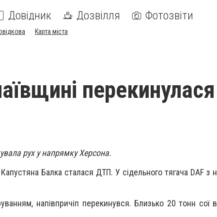
Довідник
Дозвілля
Фотозвіти
овідкова
Карта міста
аївщині перекинулася
увала рух у напрямку Херсона.
а Капустяна Балка сталася ДТП. У сідельного тягача DAF з
руванням, напівпричіп перекинувся. Близько 20 тонн сої 