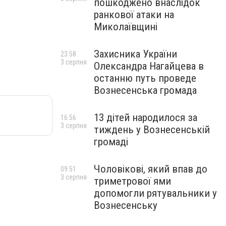
пошкоджено внаслідок
ранкової атаки на
Миколаївщині
Захисника України
23:58
3 серпня
Олександра Нагайцева в
останню путь проведе
Вознесенська громада
13 дітей народилося за
16:56
3 серпня
тиждень у Вознесенській
громаді
Чоловікові, який впав до
09:51
3 серпня
триметрової ями
допомогли рятувальники у
Вознесенську