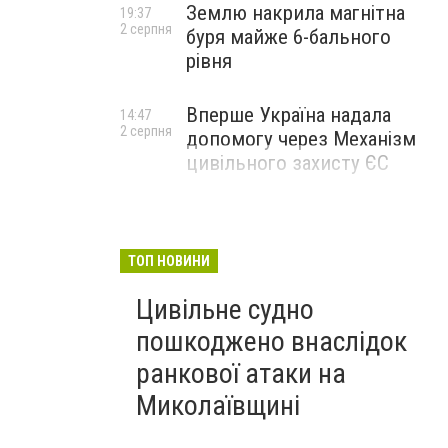
Землю накрила магнітна
19:37
2 серпня
буря майже 6-бального
рівня
Вперше Україна надала
14:47
2 серпня
допомогу через Механізм
цивільного захисту ЄС
ТОП НОВИНИ
Цивільне судно
пошкоджено внаслідок
ранкової атаки на
Миколаївщині