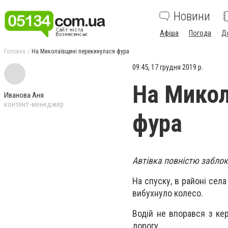
Новини
Афіша
Погода
Д
Головна
На Миколаївщині перекинулася фура
09:45, 17 грудня 2019 р.
На Микол
Иванова Аня
контент-менеджер
фура
Автівка повністю заблок
На спуску, в районі сел
вибухнуло колесо.
Водій не впорався з ке
дорогу.