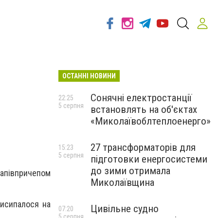
ОСТАННІ НОВИНИ
Сонячні електростанції
22:25
5 серпня
встановлять на об'єктах
«Миколаївоблтеплоенерго»
27 трансформаторів для
15:23
5 серпня
підготовки енергосистеми
до зими отримала
 напівпричепом
Миколаївщина
висипалося на
Цивільне судно
07:20
5 серпня