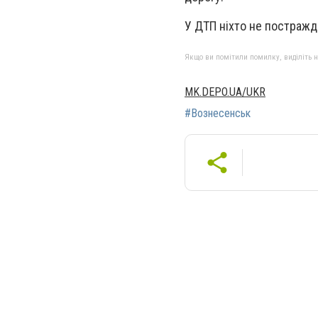
У ДТП ніхто не постражда
Якщо ви помітили помилку, виділіть нео
MK.DEPO.UA/UKR
#Вознесенськ