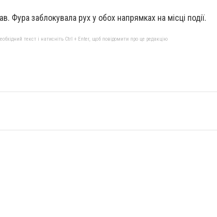
в. Фура заблокувала рух у обох напрямках на місці події.
бхідний текст і натисніть Ctrl + Enter, щоб повідомити про це редакцію