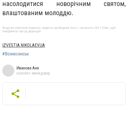
насолодитися новорічним святом,
влаштованим молоддю.
Якщо ви помітили помилку, виділіть необхідний текст і натисніть Ctrl + Enter, щоб
повідомити про це редакцію
IZVESTIA.NIKOLAEV.UA
#Вознесенськ
Иванова Аня
контент-менеджер