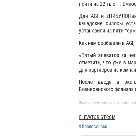
почти на 22 тыс. т. Емк
Для AGI и «НИБУЛОНа»
канадские силосы уста
установили на пяти тер
Как нам сообщили в AGI
«Пятый элеватор за неп
отметить, что уже в ма
для партнеров из компа
После ввода в экспл
Вознесенского филиала с
Якщо ви помітили помилку, виділіть нео
ELEVATORIST.COM
#Вознесенськ