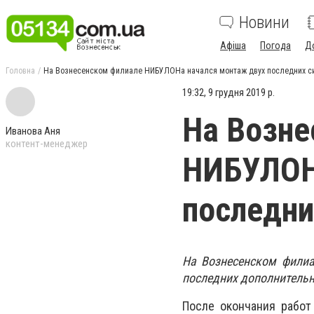
Новини
Афіша
Погода
Д
Головна
На Вознесенском филиале НИБУЛОНа начался монтаж двух последних с
19:32, 9 грудня 2019 р.
На Возне
Иванова Аня
контент-менеджер
НИБУЛОН
последни
На Вознесенском фили
последних дополнительн
После окончания работ