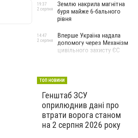
Землю накрила магнітна
19:37
2 серпня
буря майже 6-бального
рівня
Вперше Україна надала
14:47
2 серпня
допомогу через Механізм
цивільного захисту ЄС
ТОП НОВИНИ
Генштаб ЗСУ
оприлюднив дані про
втрати ворога станом
на 2 серпня 2026 року