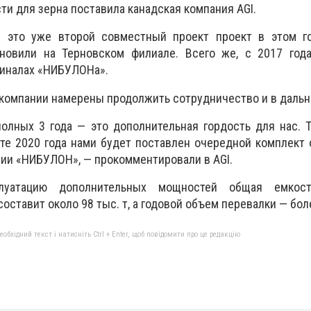
ости для зерна поставила канадская компания AGI.
 это уже второй совместный проект проект в этом го
новили на Терновском филиале. Всего же, с 2017 года
миналах «НИБУЛОНа».
, компании намерены продолжить сотрудничество и в даль
олных 3 года — это дополнительная гордость для нас. 
рте 2020 года нами будет поставлен очередной комплект
нии «НИБУЛОН», — прокомментировали в AGI.
уатацию дополнительных мощностей общая емкост
оставит около 98 тыс. т, а годовой объем перевалки — боле
бхідний текст і натисніть Ctrl + Enter, щоб повідомити про це редакцію