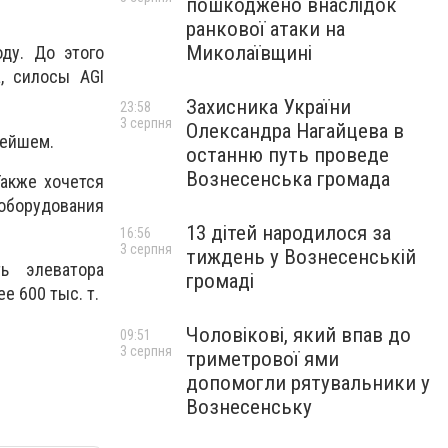
пошкоджено внаслідок
ранкової атаки на
Миколаївщині
ду. До этого
, силосы AGI
Захисника України
23:58
3 серпня
Олександра Нагайцева в
нейшем.
останню путь проведе
Вознесенська громада
Также хочется
 оборудования
13 дітей народилося за
16:56
3 серпня
тиждень у Вознесенській
ь элеватора
громаді
е 600 тыс. т.
Чоловікові, який впав до
09:51
3 серпня
триметрової ями
допомогли рятувальники у
Вознесенську