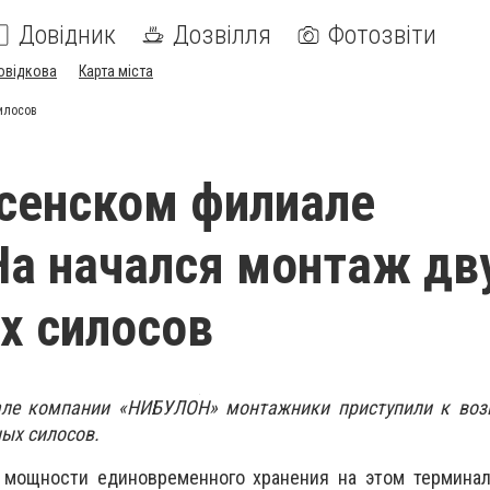
Довідник
Дозвілля
Фотозвіти
овідкова
Карта міста
илосов
сенском филиале
а начался монтаж дв
х силосов
але компании «НИБУЛОН» монтажники приступили к воз
ых силосов.
 мощности единовременного хранения на этом терминал