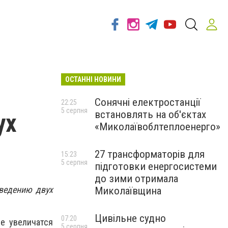
ОСТАННІ НОВИНИ
Сонячні електростанції
22:25
5 серпня
встановлять на об'єктах
ух
«Миколаївоблтеплоенерго»
27 трансформаторів для
15:23
5 серпня
підготовки енергосистеми
до зими отримала
ведению двух
Миколаївщина
Цивільне судно
07:20
е увеличатся
5 серпня