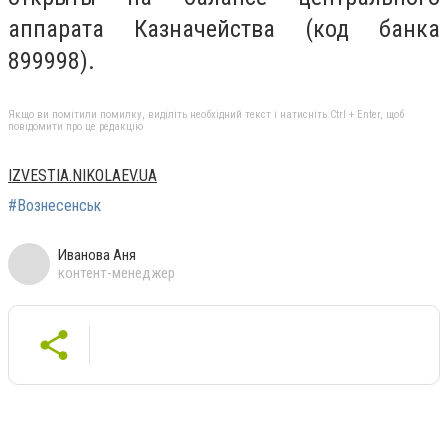
аппарата Казначейства (код банка
899998).
Якщо ви помітили помилку, виділіть необхідний текст і натисніть Ctrl + Enter, щоб
повідомити про це редакцію
IZVESTIA.NIKOLAEV.UA
#Вознесенськ
Иванова Аня
контент-менеджер