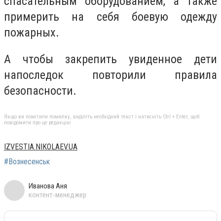
спасательным оборудованием, а также
примерить на себя боевую одежду
пожарных.
А чтобы закрепить увиденное дети
напоследок повторили правила
безопасности.
Якщо ви помітили помилку, виділіть необхідний текст і натисніть Ctrl + Enter, щоб
повідомити про це редакцію
IZVESTIA.NIKOLAEV.UA
#Вознесенськ
Иванова Аня
контент-менеджер