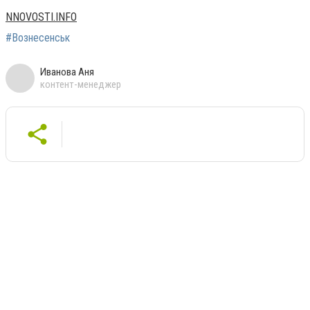
NNOVOSTI.INFO
#Вознесенськ
Иванова Аня
контент-менеджер