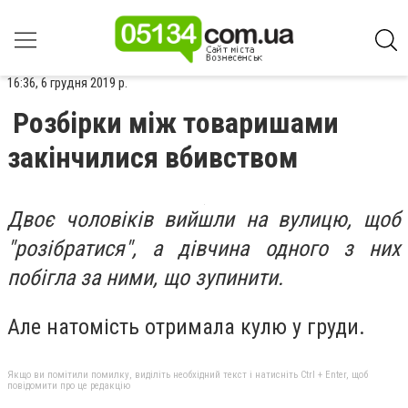
16:36, 6 грудня 2019 р.
Розбірки між товаришами
закінчилися вбивством
Двоє чоловіків вийшли на вулицю, щоб
"розібратися", а дівчина одного з них
побігла за ними, що зупинити.
Але натомість отримала кулю у груди.
Якщо ви помітили помилку, виділіть необхідний текст і натисніть Ctrl + Enter, щоб
повідомити про це редакцію