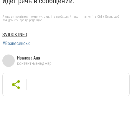
идет речь в сообщении.
Якщо ви помітили помилку, виділіть необхідний текст і натисніть Ctrl + Enter, щоб
повідомити про це редакцію
SVIDOK.INFO
#Вознесенськ
Иванова Аня
контент-менеджер