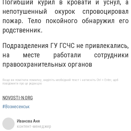
Погибший курил в кровати и уснул, а
непотушенный окурок спровоцировал
пожар. Тело покойного обнаружил его
родственник.
Подразделения ГУ ГСЧС не привлекались,
на месте работали сотрудники
правоохранительных органов
Якщо ви помітили помилку, виділіть необхідний текст і натисніть Ctrl + Enter, щоб
повідомити про це редакцію
NOVOSTI-N.ORG
#Вознесенськ
Иванова Аня
контент-менеджер