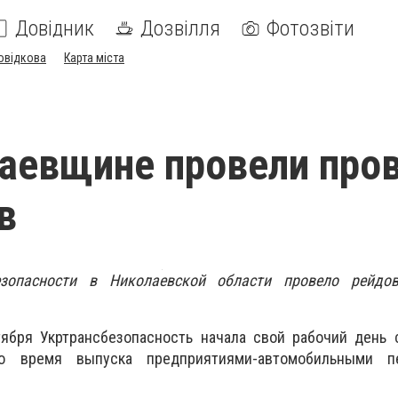
Довідник
Дозвілля
Фотозвіти
овідкова
Карта міста
аевщине провели про
в
езопасности в Николаевской области провело рейдо
тября Укртрансбезопасность начала свой рабочий день 
о время выпуска предприятиями-автомобильными пе