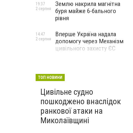
Землю накрила магнітна
19:37
2 серпня
буря майже 6-бального
рівня
Вперше Україна надала
14:47
2 серпня
допомогу через Механізм
цивільного захисту ЄС
ТОП НОВИНИ
Цивільне судно
пошкоджено внаслідок
ранкової атаки на
Миколаївщині