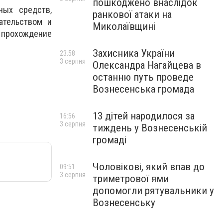
пошкоджено внаслідок
ных средств,
ранкової атаки на
ательством и
Миколаївщині
и прохождение
Захисника України
23:58
3 серпня
Олександра Нагайцева в
останню путь проведе
Вознесенська громада
13 дітей народилося за
16:56
3 серпня
тиждень у Вознесенській
громаді
Чоловікові, який впав до
09:51
3 серпня
триметрової ями
допомогли рятувальники у
Вознесенську