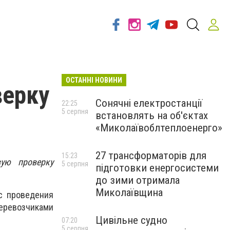
ОСТАННІ НОВИНИ
верку
Сонячні електростанції
22:25
5 серпня
встановлять на об'єктах
«Миколаївоблтеплоенерго»
27 трансформаторів для
15:23
вую проверку
5 серпня
підготовки енергосистеми
до зими отримала
Миколаївщина
с проведения
ревозчиками
Цивільне судно
07:20
5 серпня