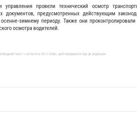
ки управления провели технический осмотр транспорт
ех документов, предусмотренных действующим законод
к осенне-зимнему периоду. Также они проконтролировал
кого осмотра водителей.
бхідний текст і натисніть Ctrl + Enter, щоб повідомити про це редакцію