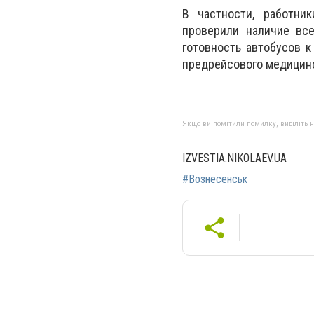
В частности, работни
проверили наличие вс
готовность автобусов 
предрейсового медицинс
Якщо ви помітили помилку, виділіть нео
IZVESTIA.NIKOLAEV.UA
#Вознесенськ