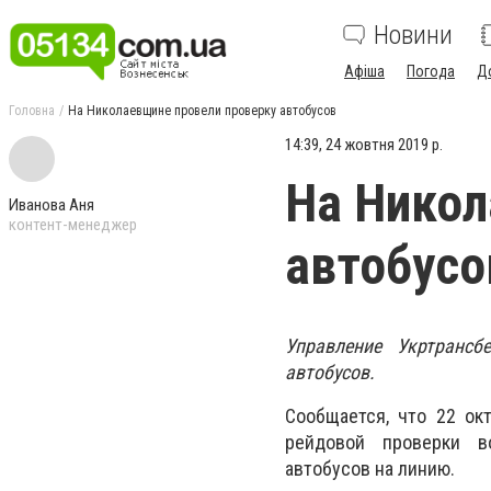
Новини
Афіша
Погода
Д
Головна
На Николаевщине провели проверку автобусов
14:39, 24 жовтня 2019 р.
На Никол
Иванова Аня
контент-менеджер
автобусо
Управление Укртрансб
автобусов.
Сообщается, что 22 ок
рейдовой проверки в
автобусов на линию.