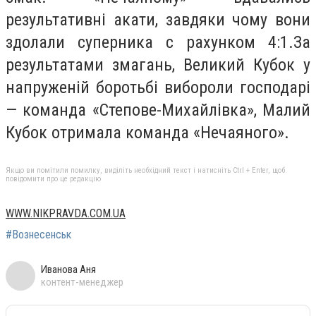
результативні акати, завдяки чому вони
здолали суперника с рахунком 4:1.За
результатами змагань, Великий Кубок у
напруженій боротьбі вибороли господарі
— команда «Степове-Михайлівка», Малий
Кубок отримала команда «Нечаяного».
Якщо ви помітили помилку, виділіть необхідний текст і натисніть Ctrl + Enter, щоб
повідомити про це редакцію
WWW.NIKPRAVDA.COM.UA
#Вознесенськ
Иванова Аня
контент-менеджер