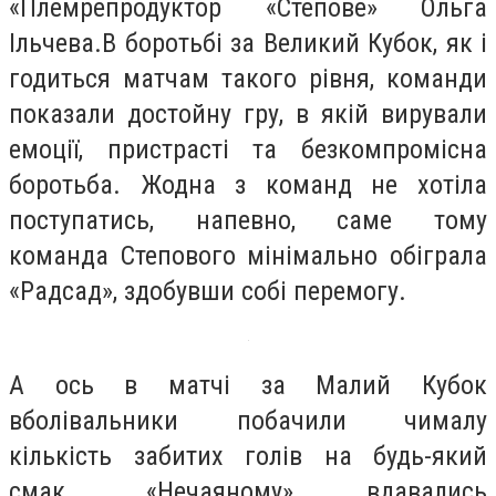
«Племрепродуктор «Степове» Ольга
Ільчева.В боротьбі за Великий Кубок, як і
годиться матчам такого рівня, команди
показали достойну гру, в якій вирували
емоції, пристрасті та безкомпромісна
боротьба. Жодна з команд не хотіла
поступатись, напевно, саме тому
команда Степового мінімально обіграла
«Радсад», здобувши собі перемогу.
А ось в матчі за Малий Кубок
вболівальники побачили чималу
кількість забитих голів на будь-який
смак. «Нечаяному» вдавались