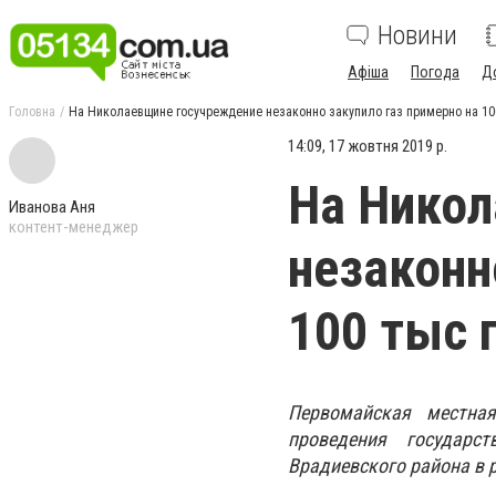
Новини
Афіша
Погода
Д
Головна
На Николаевщине госучреждение незаконно закупило газ примерно на 10
14:09, 17 жовтня 2019 р.
На Нико
Иванова Аня
контент-менеджер
незаконн
100 тыс 
Первомайская местная
проведения государс
Врадиевского района в 