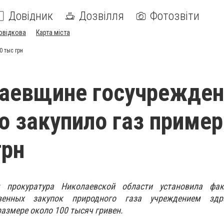
Довідник
Дозвілля
Фотозвіти
овідкова
Карта міста
0 тыс грн
лаевщине госучрежден
о закупило газ пример
грн
 прокуратура Николаевской области установила фа
твенных закупок природного газа учреждением здра
размере около 100 тысяч гривен.