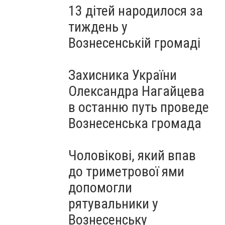
13 дітей народилося за
тиждень у
Вознесенській громаді
Захисника України
Олександра Нагайцева
в останню путь проведе
Вознесенська громада
Чоловікові, який впав
до триметрової ями
допомогли
рятувальники у
Вознесенську