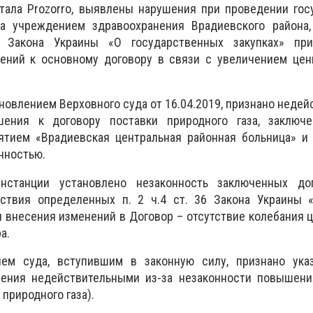
ртала Prozorro, выявлены нарушения при проведении го
за учреждением здравоохранения Врадиевского района,
 Закона Украины «О государственных закупках» пр
ений к основному договору в связи с увеличением цен
ановлением Верховного суда от 16.04.2019, признано неде
шения к договору поставки природного газа, заключ
тием «Врадиевская центральная районная больница» и
нностью.
нстанции установлено незаконность заключенных до
тствия определенных п. 2 ч.4 ст. 36 Закона Украины 
я внесения изменений в Договор – отсутствие колебания 
а.
ием суда, вступившим в законную силу, признано ук
ения недействительными из-за незаконности повышени
 природного газа).