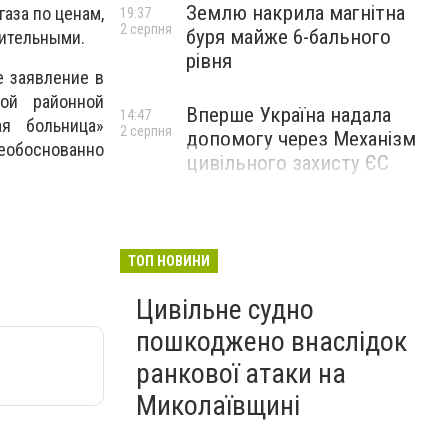
Землю накрила магнітна
аза по ценам,
19:37
2 серпня
буря майже 6-бального
ительными.
рівня
е заявление в
кой районной
Вперше Україна надала
14:47
ая больница»
2 серпня
допомогу через Механізм
еобоснованно
цивільного захисту ЄС
ТОП НОВИНИ
Цивільне судно
пошкоджено внаслідок
ранкової атаки на
Миколаївщині