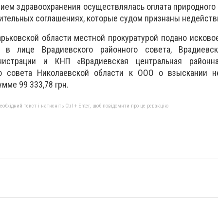
нием здравоохранения осуществлялась оплата природного г
ительных соглашениях, которые судом признаны недейств
рьковской области местной прокуратурой подано исково
а в лице Врадиевского районного совета, Врадиевс
нистрации и КНП «Врадиевская центральная районн
го совета Николаевской области к ООО о взыскании н
мме 99 333,78 грн.
бхідний текст і натисніть Ctrl + Enter, щоб повідомити про це редакцію