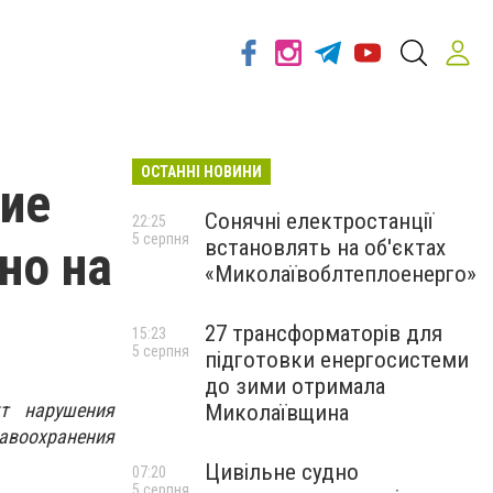
ОСТАННІ НОВИНИ
ие
Сонячні електростанції
22:25
5 серпня
встановлять на об'єктах
но на
«Миколаївоблтеплоенерго»
27 трансформаторів для
15:23
5 серпня
підготовки енергосистеми
до зими отримала
кт нарушения
Миколаївщина
воохранения
Цивільне судно
07:20
5 серпня