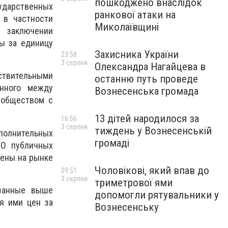
пошкоджено внаслідок
сударственных
ранкової атаки на
 в частности
Миколаївщині
и заключении
ы за единицу
Захисника України
23:58
3 серпня
Олександра Нагайцева в
йствительными
останню путь проведе
енного между
Вознесенська громада
 обществом с
13 дітей народилося за
16:56
3 серпня
тиждень у Вознесенській
полнительных
громаді
«О публичных
цены на рынке
Чоловікові, який впав до
09:51
3 серпня
триметрової ями
азанные выше
допомогли рятувальники у
я ими цен за
Вознесенську