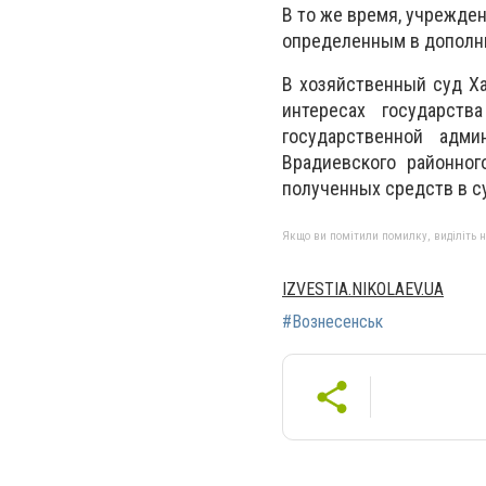
В то же время, учрежде
определенным в дополн
В хозяйственный суд Ха
интересах государств
государственной адми
Врадиевского районно
полученных средств в су
Якщо ви помітили помилку, виділіть нео
IZVESTIA.NIKOLAEV.UA
#Вознесенськ