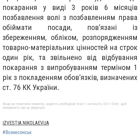
покарання у виді 3 років 6 місяців
позбавлення волі з позбавленням права
обіймати посади, пов’язані із
збереженням, обліком, розпорядженням
товарно-матеріальних цінностей на строк
один рік, та звільнено від відбування
покарання з випробуванням терміном 1
рік з покладенням обов’язків, визначених
ст. 76 КК України.
Якщо ви помітили помилку, виділіть необхідний текст і натисніть Ctrl + Enter, щоб
повідомити про це редакцію
IZVESTIA.NIKOLAEV.UA
#Вознесенськ