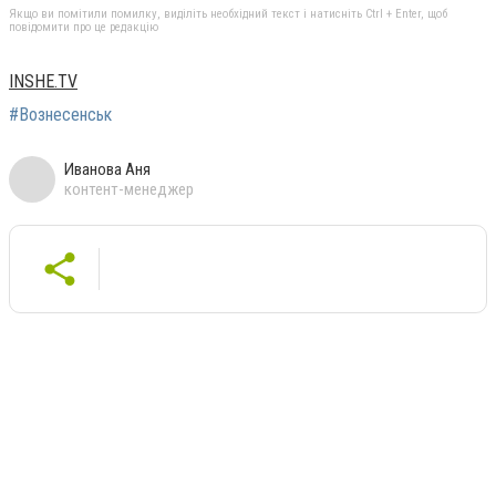
Якщо ви помітили помилку, виділіть необхідний текст і натисніть Ctrl + Enter, щоб
повідомити про це редакцію
INSHE.TV
#Вознесенськ
Иванова Аня
контент-менеджер