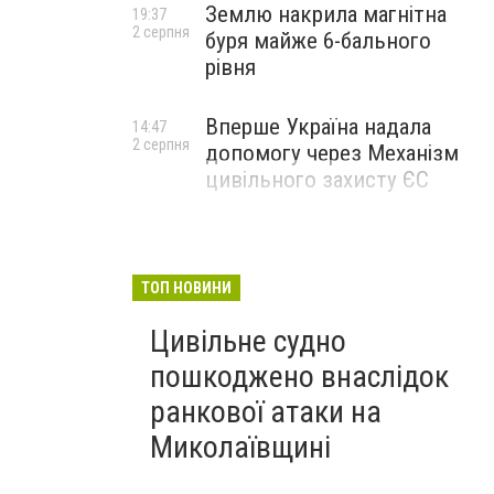
Землю накрила магнітна
19:37
2 серпня
буря майже 6-бального
рівня
Вперше Україна надала
14:47
2 серпня
допомогу через Механізм
цивільного захисту ЄС
ТОП НОВИНИ
Цивільне судно
пошкоджено внаслідок
ранкової атаки на
Миколаївщині