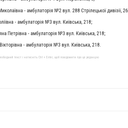
иколаївна - амбулаторія №2 вул. 288 Стрілецької дивізії, 26
ліївна - амбулаторія №3 вул. Київська, 218;
на Петрівна - амбулаторія №3 вул. Київська, 218;
Вікторівна - амбулаторія №3 вул. Київська, 218.
бхідний текст і натисніть Ctrl + Enter, щоб повідомити про це редакцію