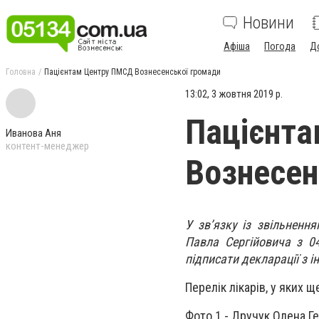
Новини
Афіша
Погода
Д
Головна
Пацієнтам Центру ПМСД Вознесенської громади
13:02, 3 жовтня 2019 р.
Пацієнт
Иванова Аня
контент-менеджер
Вознесен
У зв’язку із звільненн
Павла Сергійовича з 04
підписати декларації з 
Перелік лікарів, у яких 
Фото 1 - Дручук Олена Ге