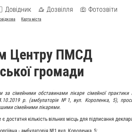
Довідник
Дозвілля
Фотозвіти
овідкова
Карта міста
ам Центру ПМСД
ської громади
ям за сімейними обставинами лікаря сімейної практики
.10.2019 р. (амбулаторія №1, вул. Короленка, 5), прос
іншими сімейними лікарями.
ще є достатня кількість вільних місць для підписання деклара
оргіївна - амбулаторія №1 вул. Короленка, 5;