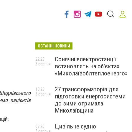
ОСТАННІ НОВИНИ
Сонячні електростанції
22:25
5 серпня
встановлять на об'єктах
«Миколаївоблтеплоенерго»
27 трансформаторів для
15:23
 Шидлівського
5 серпня
підготовки енергосистеми
имо пацієнтів
до зими отримала
Миколаївщина
цій:
Цивільне судно
07:20
5 серпня