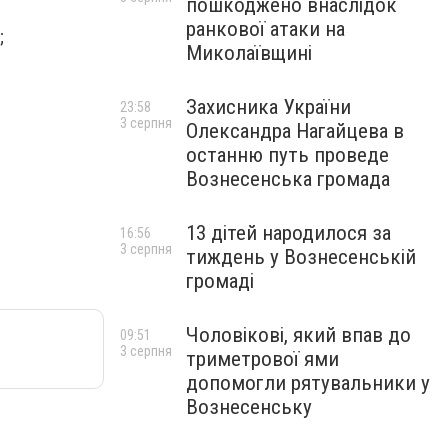
пошкоджено внаслідок
ранкової атаки на
;
Миколаївщині
Захисника України
23:58
3 серпня
Олександра Нагайцева в
останню путь проведе
Вознесенська громада
13 дітей народилося за
16:56
3 серпня
тиждень у Вознесенській
громаді
Чоловікові, який впав до
09:51
3 серпня
триметрової ями
допомогли рятувальники у
Вознесенську