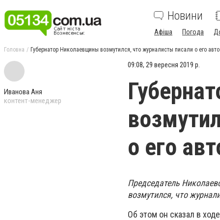
Новини
Афіша
Погода
Д
Головна
Губернатор Николаевщины возмутился, что журналисты писали о его авто
09:08, 29 вересня 2019 р.
Губерна
Иванова Аня
контент-менеджер
возмутил
о его авт
Председатель Николаевс
возмутился, что журнали
Об этом он сказал в ход