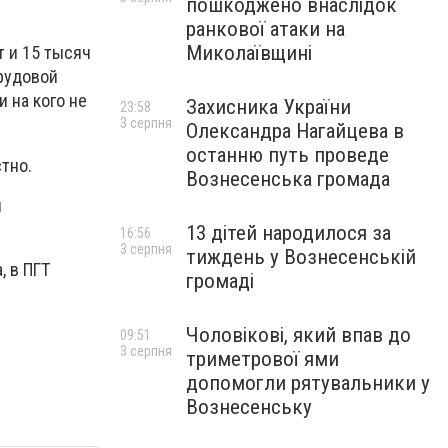
пошкоджено внаслідок
ранкової атаки на
Миколаївщині
т и 15 тысяч
трудовой
и на кого не
Захисника України
23:58
3 серпня
Олександра Нагайцева в
останню путь проведе
тно.
Вознесенська громада
я
13 дітей народилося за
16:56
3 серпня
тиждень у Вознесенській
, в ПГТ
громаді
Чоловікові, який впав до
09:51
3 серпня
триметрової ями
допомогли рятувальники у
Вознесенську