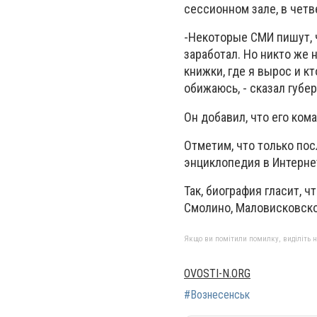
сессионном зале, в четве
-Некоторые СМИ пишут, ч
заработал. Но никто же 
книжки, где я вырос и кт
обижаюсь, - сказал губер
Он добавил, что его ком
Отметим, что только по
энциклопедия в Интерне
Так, биография гласит, 
Смолино, Маловисковско
Якщо ви помітили помилку, виділіть нео
OVOSTI-N.ORG
#Вознесенськ