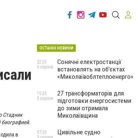
ОСТАННІ НОВИНИ
Сонячні електростанції
22:25
5 серпня
встановлять на об'єктах
исали
«Миколаївоблтеплоенерго»
27 трансформаторів для
15:23
5 серпня
підготовки енергосистеми
до зими отримала
р Стадник
Миколаївщина
й биографией.
Цивільне судно
07:20
ходила в
5 серпня