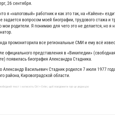
рг, 26 сентября.
то я «налоговый» работник и как это так, на «Кайене» езди
не задается вопросом моей биографии, трудового стажа и 
о мои родители. Я понимаю для чего это не делается, но я н
натор.
анда промониторила все региональные СМИ и ему всё извес
сле официального представления в «Википедии» (свободна
те) появилась биография Александра Стадника.
что Александр Васильевич Стадник родился 7 июля 1977 года
го района, Кировоградской области.
бхідний текст і натисніть Ctrl + Enter, щоб повідомити про це редакцію