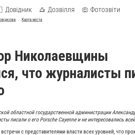
Довідник
Дозвілля
Фотозвіти
овідкова
Карта міста
тор Николаевщины
ся, что журналисты п
о
кой областной государственной администрации Александ
сты писали о его Porsche Cayenne и не интересовались все
е встречи с представителями власти всех уровней, что про