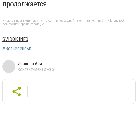
продолжается.
Якщо ви помітили помилку, виділіть необхідний текст і натисніть Ctrl + Enter, щоб
повідомити про це редакцію
SVIDOK.INFO
#Вознесенськ
Иванова Аня
контент-менеджер