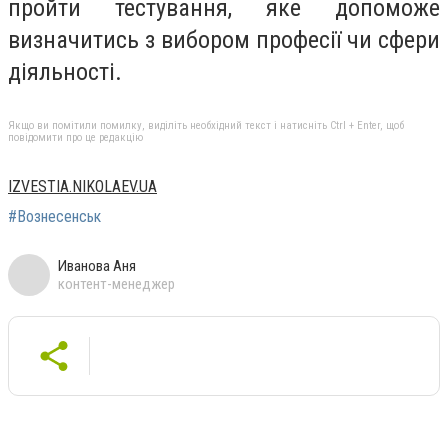
пройти тестування, яке допоможе
визначитись з вибором професії чи сфери
діяльності.
Якщо ви помітили помилку, виділіть необхідний текст і натисніть Ctrl + Enter, щоб
повідомити про це редакцію
IZVESTIA.NIKOLAEV.UA
#Вознесенськ
Иванова Аня
контент-менеджер